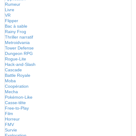
Rumeur
Livre
VR
Flipper
Bac à sable
Rainy Frog
Thriller narratif
Metroidvania
Tower Defense
Dungeon RPG
Rogue-Lite
Hack-and-Slash
Cascade
Battle Royale
Moba
Coopération
Mecha
Pokémon-Like
Casse-tête
Free-to-Play
Film
Horreur
FMV
Survie
Exploration