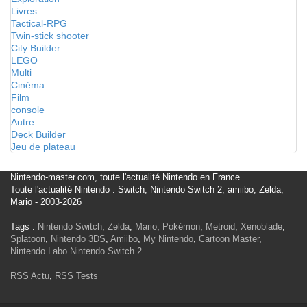
Livres
Tactical-RPG
Twin-stick shooter
City Builder
LEGO
Multi
Cinéma
Film
console
Autre
Deck Builder
Jeu de plateau
Nintendo-master.com, toute l'actualité Nintendo en France
Toute l'actualité Nintendo : Switch, Nintendo Switch 2, amiibo, Zelda,
Mario - 2003-2026
Tags :
Nintendo Switch
,
Zelda
,
Mario
,
Pokémon
,
Metroid
,
Xenoblade
,
Splatoon
,
Nintendo 3DS
,
Amiibo
,
My Nintendo
,
Cartoon Master
,
Nintendo Labo
Nintendo Switch 2
RSS Actu
,
RSS Tests