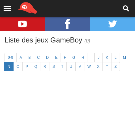
Liste des jeux GameBoy
(0)
0-9
A
B
C
D
E
F
G
H
I
J
K
L
M
N
O
P
Q
R
S
T
U
V
W
X
Y
Z