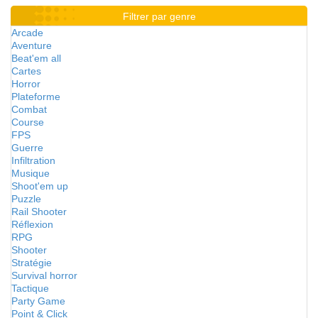
Filtrer par genre
Arcade
Aventure
Beat'em all
Cartes
Horror
Plateforme
Combat
Course
FPS
Guerre
Infiltration
Musique
Shoot'em up
Puzzle
Rail Shooter
Réflexion
RPG
Shooter
Stratégie
Survival horror
Tactique
Party Game
Point & Click