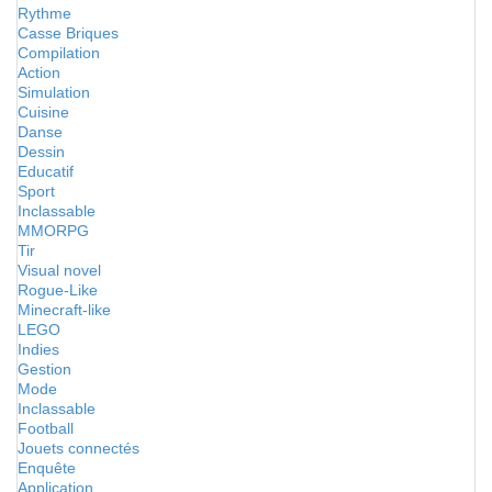
Rythme
Casse Briques
Compilation
Action
Simulation
Cuisine
Danse
Dessin
Educatif
Sport
Inclassable
MMORPG
Tir
Visual novel
Rogue-Like
Minecraft-like
LEGO
Indies
Gestion
Mode
Inclassable
Football
Jouets connectés
Enquête
Application