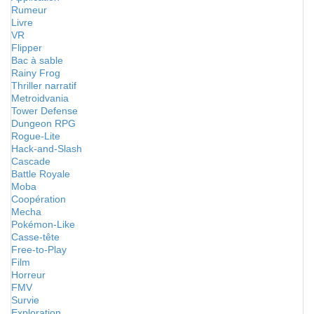
Rumeur
Livre
VR
Flipper
Bac à sable
Rainy Frog
Thriller narratif
Metroidvania
Tower Defense
Dungeon RPG
Rogue-Lite
Hack-and-Slash
Cascade
Battle Royale
Moba
Coopération
Mecha
Pokémon-Like
Casse-tête
Free-to-Play
Film
Horreur
FMV
Survie
Exploration