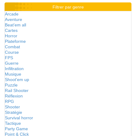
Filtrer par genre
Arcade
Aventure
Beat'em all
Cartes
Horror
Plateforme
Combat
Course
FPS
Guerre
Infiltration
Musique
Shoot'em up
Puzzle
Rail Shooter
Réflexion
RPG
Shooter
Stratégie
Survival horror
Tactique
Party Game
Point & Click