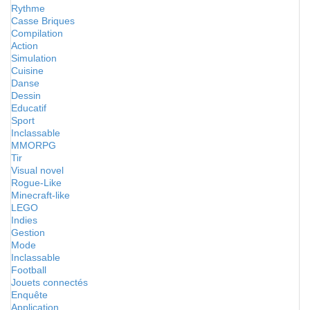
Rythme
Casse Briques
Compilation
Action
Simulation
Cuisine
Danse
Dessin
Educatif
Sport
Inclassable
MMORPG
Tir
Visual novel
Rogue-Like
Minecraft-like
LEGO
Indies
Gestion
Mode
Inclassable
Football
Jouets connectés
Enquête
Application