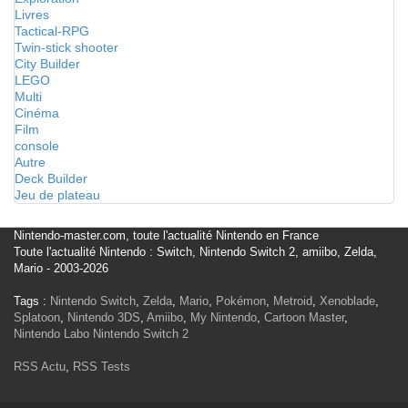
Livres
Tactical-RPG
Twin-stick shooter
City Builder
LEGO
Multi
Cinéma
Film
console
Autre
Deck Builder
Jeu de plateau
Nintendo-master.com, toute l'actualité Nintendo en France
Toute l'actualité Nintendo : Switch, Nintendo Switch 2, amiibo, Zelda,
Mario - 2003-2026
Tags :
Nintendo Switch
,
Zelda
,
Mario
,
Pokémon
,
Metroid
,
Xenoblade
,
Splatoon
,
Nintendo 3DS
,
Amiibo
,
My Nintendo
,
Cartoon Master
,
Nintendo Labo
Nintendo Switch 2
RSS Actu
,
RSS Tests