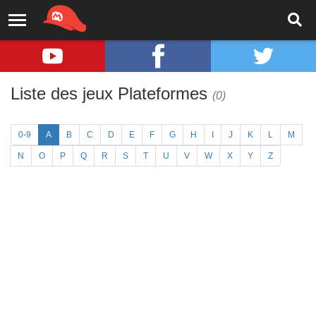
Liste des jeux Plateformes
(0)
0-9
A
B
C
D
E
F
G
H
I
J
K
L
M
N
O
P
Q
R
S
T
U
V
W
X
Y
Z