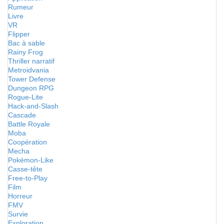
Rumeur
Livre
VR
Flipper
Bac à sable
Rainy Frog
Thriller narratif
Metroidvania
Tower Defense
Dungeon RPG
Rogue-Lite
Hack-and-Slash
Cascade
Battle Royale
Moba
Coopération
Mecha
Pokémon-Like
Casse-tête
Free-to-Play
Film
Horreur
FMV
Survie
Exploration