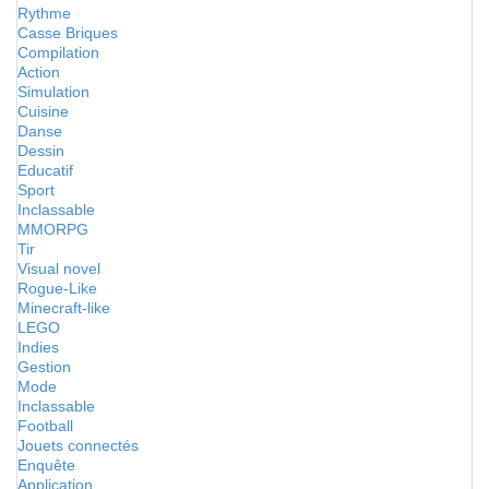
Rythme
Casse Briques
Compilation
Action
Simulation
Cuisine
Danse
Dessin
Educatif
Sport
Inclassable
MMORPG
Tir
Visual novel
Rogue-Like
Minecraft-like
LEGO
Indies
Gestion
Mode
Inclassable
Football
Jouets connectés
Enquête
Application