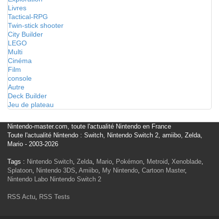
Livres
Tactical-RPG
Twin-stick shooter
City Builder
LEGO
Multi
Cinéma
Film
console
Autre
Deck Builder
Jeu de plateau
Nintendo-master.com, toute l'actualité Nintendo en France
Toute l'actualité Nintendo : Switch, Nintendo Switch 2, amiibo, Zelda,
Mario - 2003-2026
Tags :
Nintendo Switch
,
Zelda
,
Mario
,
Pokémon
,
Metroid
,
Xenoblade
,
Splatoon
,
Nintendo 3DS
,
Amiibo
,
My Nintendo
,
Cartoon Master
,
Nintendo Labo
Nintendo Switch 2
RSS Actu
,
RSS Tests