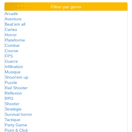
Filtrer par genre
Arcade
Aventure
Beat'em all
Cartes
Horror
Plateforme
Combat
Course
FPS
Guerre
Infiltration
Musique
Shoot'em up
Puzzle
Rail Shooter
Réflexion
RPG
Shooter
Stratégie
Survival horror
Tactique
Party Game
Point & Click