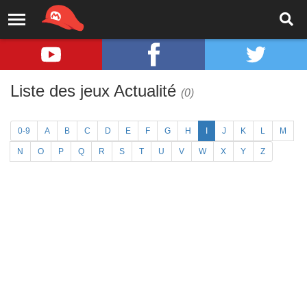
Liste des jeux Actualité
(0)
0-9
A
B
C
D
E
F
G
H
I
J
K
L
M
N
O
P
Q
R
S
T
U
V
W
X
Y
Z