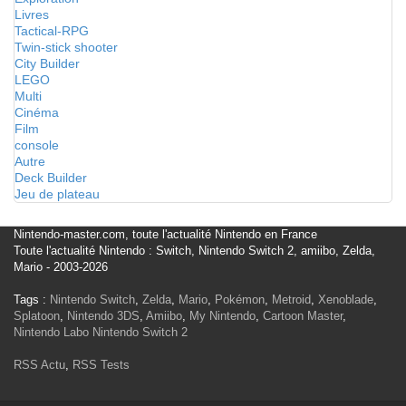
Livres
Tactical-RPG
Twin-stick shooter
City Builder
LEGO
Multi
Cinéma
Film
console
Autre
Deck Builder
Jeu de plateau
Nintendo-master.com, toute l'actualité Nintendo en France
Toute l'actualité Nintendo : Switch, Nintendo Switch 2, amiibo, Zelda,
Mario - 2003-2026
Tags :
Nintendo Switch
,
Zelda
,
Mario
,
Pokémon
,
Metroid
,
Xenoblade
,
Splatoon
,
Nintendo 3DS
,
Amiibo
,
My Nintendo
,
Cartoon Master
,
Nintendo Labo
Nintendo Switch 2
RSS Actu
,
RSS Tests