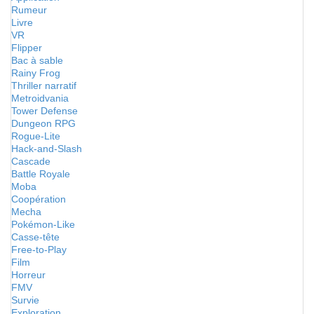
Rumeur
Livre
VR
Flipper
Bac à sable
Rainy Frog
Thriller narratif
Metroidvania
Tower Defense
Dungeon RPG
Rogue-Lite
Hack-and-Slash
Cascade
Battle Royale
Moba
Coopération
Mecha
Pokémon-Like
Casse-tête
Free-to-Play
Film
Horreur
FMV
Survie
Exploration