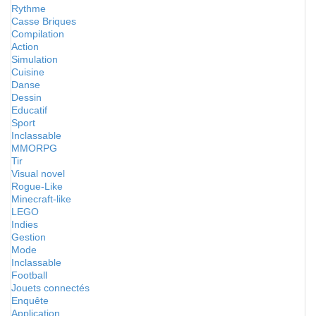
Rythme
Casse Briques
Compilation
Action
Simulation
Cuisine
Danse
Dessin
Educatif
Sport
Inclassable
MMORPG
Tir
Visual novel
Rogue-Like
Minecraft-like
LEGO
Indies
Gestion
Mode
Inclassable
Football
Jouets connectés
Enquête
Application