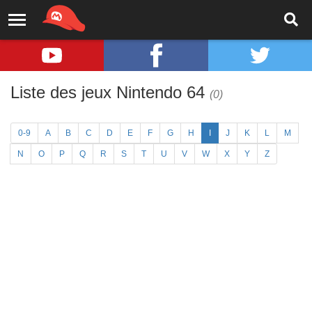
Liste des jeux Nintendo 64
(0)
0-9
A
B
C
D
E
F
G
H
I
J
K
L
M
N
O
P
Q
R
S
T
U
V
W
X
Y
Z