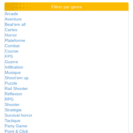
Filtrer par genre
Arcade
Aventure
Beat'em all
Cartes
Horror
Plateforme
Combat
Course
FPS
Guerre
Infiltration
Musique
Shoot'em up
Puzzle
Rail Shooter
Réflexion
RPG
Shooter
Stratégie
Survival horror
Tactique
Party Game
Point & Click