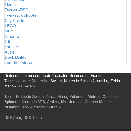
Livres
Tactical-RPG
Twin-stick shooter
City Builder
LEGO
Multi
Cinéma
Film
console
Autre
Deck Builder
Jeu de plateau
Nintendo-master.com, toute l'actualité Nintendo en France
Toute l'actualité Nintendo : Switch, Nintendo Switch 2, amiibo, Zelda,
Mario - 2003-2026
Tags :
Nintendo Switch
,
Zelda
,
Mario
,
Pokémon
,
Metroid
,
Xenoblade
,
Splatoon
,
Nintendo 3DS
,
Amiibo
,
My Nintendo
,
Cartoon Master
,
Nintendo Labo
Nintendo Switch 2
RSS Actu
,
RSS Tests