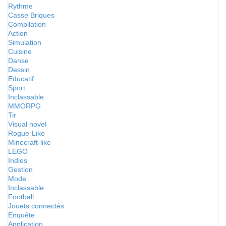
Rythme
Casse Briques
Compilation
Action
Simulation
Cuisine
Danse
Dessin
Educatif
Sport
Inclassable
MMORPG
Tir
Visual novel
Rogue-Like
Minecraft-like
LEGO
Indies
Gestion
Mode
Inclassable
Football
Jouets connectés
Enquête
Application