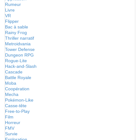
Rumeur
Livre
VR
Flipper
Bac à sable
Rainy Frog
Thriller narratif
Metroidvania
Tower Defense
Dungeon RPG
Rogue-Lite
Hack-and-Slash
Cascade
Battle Royale
Moba
Coopération
Mecha
Pokémon-Like
Casse-tête
Free-to-Play
Film
Horreur
FMV
Survie
Exploration