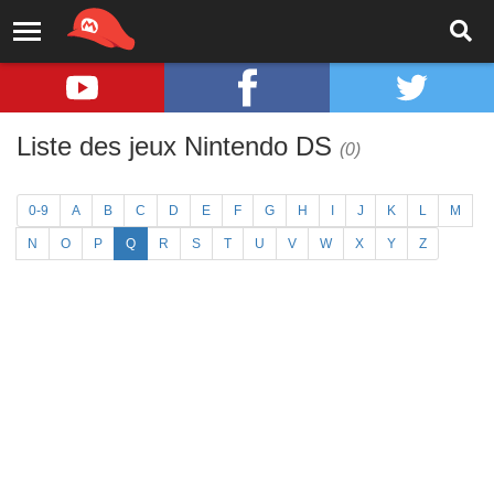
Liste des jeux Nintendo DS
(0)
0-9
A
B
C
D
E
F
G
H
I
J
K
L
M
N
O
P
Q
R
S
T
U
V
W
X
Y
Z