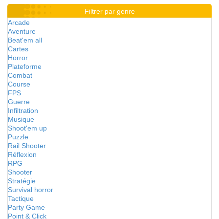
Filtrer par genre
Arcade
Aventure
Beat'em all
Cartes
Horror
Plateforme
Combat
Course
FPS
Guerre
Infiltration
Musique
Shoot'em up
Puzzle
Rail Shooter
Réflexion
RPG
Shooter
Stratégie
Survival horror
Tactique
Party Game
Point & Click