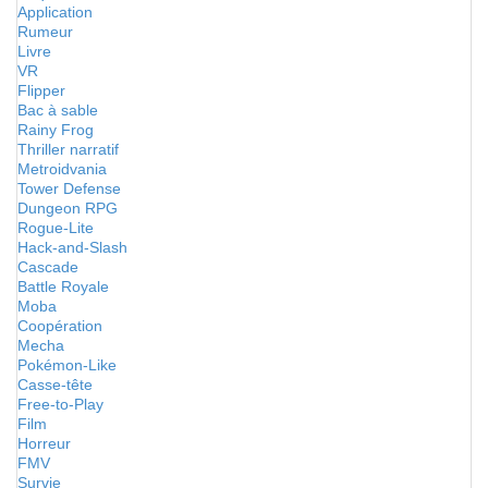
Application
Rumeur
Livre
VR
Flipper
Bac à sable
Rainy Frog
Thriller narratif
Metroidvania
Tower Defense
Dungeon RPG
Rogue-Lite
Hack-and-Slash
Cascade
Battle Royale
Moba
Coopération
Mecha
Pokémon-Like
Casse-tête
Free-to-Play
Film
Horreur
FMV
Survie