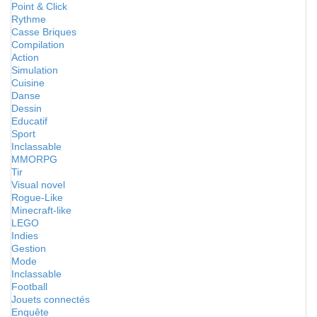
Point & Click
Rythme
Casse Briques
Compilation
Action
Simulation
Cuisine
Danse
Dessin
Educatif
Sport
Inclassable
MMORPG
Tir
Visual novel
Rogue-Like
Minecraft-like
LEGO
Indies
Gestion
Mode
Inclassable
Football
Jouets connectés
Enquête