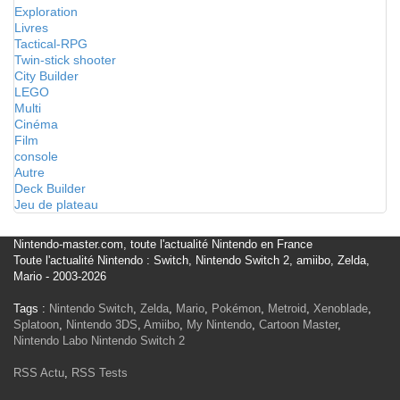
Exploration
Livres
Tactical-RPG
Twin-stick shooter
City Builder
LEGO
Multi
Cinéma
Film
console
Autre
Deck Builder
Jeu de plateau
Nintendo-master.com, toute l'actualité Nintendo en France
Toute l'actualité Nintendo : Switch, Nintendo Switch 2, amiibo, Zelda,
Mario - 2003-2026
Tags :
Nintendo Switch
,
Zelda
,
Mario
,
Pokémon
,
Metroid
,
Xenoblade
,
Splatoon
,
Nintendo 3DS
,
Amiibo
,
My Nintendo
,
Cartoon Master
,
Nintendo Labo
Nintendo Switch 2
RSS Actu
,
RSS Tests