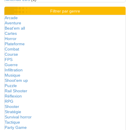
Filtrer par genre
Arcade
Aventure
Beat'em all
Cartes
Horror
Plateforme
Combat
Course
FPS
Guerre
Infiltration
Musique
Shoot'em up
Puzzle
Rail Shooter
Réflexion
RPG
Shooter
Stratégie
Survival horror
Tactique
Party Game