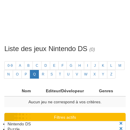
Liste des jeux Nintendo DS
(0)
0-9
A
B
C
D
E
F
G
H
I
J
K
L
M
N
O
P
Q
R
S
T
U
V
W
X
Y
Z
Nom
Editeur/Dévelopeur
Genres
Aucun jeu ne correspond à vos critères.
Filtres actifs
Nintendo DS
Puzzle