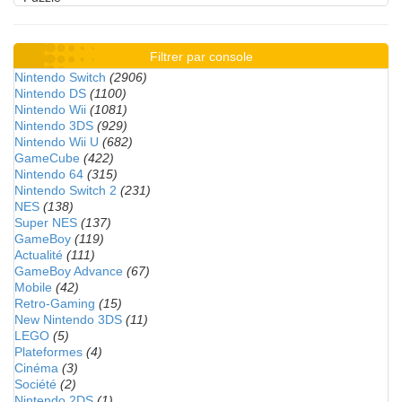
Filtrer par console
Nintendo Switch
(2906)
Nintendo DS
(1100)
Nintendo Wii
(1081)
Nintendo 3DS
(929)
Nintendo Wii U
(682)
GameCube
(422)
Nintendo 64
(315)
Nintendo Switch 2
(231)
NES
(138)
Super NES
(137)
GameBoy
(119)
Actualité
(111)
GameBoy Advance
(67)
Mobile
(42)
Retro-Gaming
(15)
New Nintendo 3DS
(11)
LEGO
(5)
Plateformes
(4)
Cinéma
(3)
Société
(2)
Nintendo 2DS
(1)