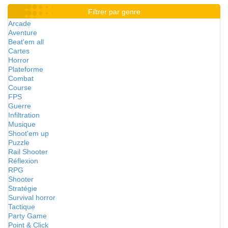
Filtrer par genre
Arcade
Aventure
Beat'em all
Cartes
Horror
Plateforme
Combat
Course
FPS
Guerre
Infiltration
Musique
Shoot'em up
Puzzle
Rail Shooter
Réflexion
RPG
Shooter
Stratégie
Survival horror
Tactique
Party Game
Point & Click