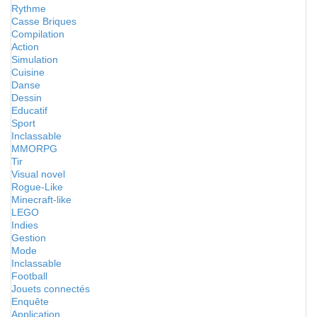
Rythme
Casse Briques
Compilation
Action
Simulation
Cuisine
Danse
Dessin
Educatif
Sport
Inclassable
MMORPG
Tir
Visual novel
Rogue-Like
Minecraft-like
LEGO
Indies
Gestion
Mode
Inclassable
Football
Jouets connectés
Enquête
Application