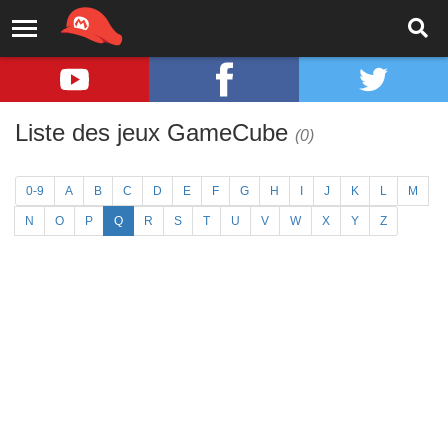
Liste des jeux GameCube
(0)
0-9
A
B
C
D
E
F
G
H
I
J
K
L
M
N
O
P
Q
R
S
T
U
V
W
X
Y
Z