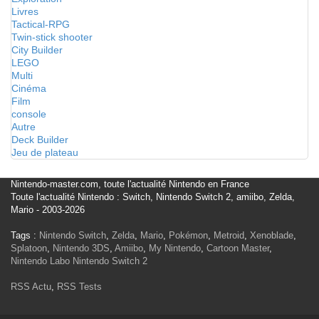
Livres
Tactical-RPG
Twin-stick shooter
City Builder
LEGO
Multi
Cinéma
Film
console
Autre
Deck Builder
Jeu de plateau
Nintendo-master.com, toute l'actualité Nintendo en France
Toute l'actualité Nintendo : Switch, Nintendo Switch 2, amiibo, Zelda,
Mario - 2003-2026
Tags :
Nintendo Switch
,
Zelda
,
Mario
,
Pokémon
,
Metroid
,
Xenoblade
,
Splatoon
,
Nintendo 3DS
,
Amiibo
,
My Nintendo
,
Cartoon Master
,
Nintendo Labo
Nintendo Switch 2
RSS Actu
,
RSS Tests