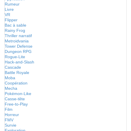
Rumeur
Livre
VR
Flipper
Bac à sable
Rainy Frog
Thriller narratif
Metroidvania
Tower Defense
Dungeon RPG
Rogue-Lite
Hack-and-Slash
Cascade
Battle Royale
Moba
Coopération
Mecha
Pokémon-Like
Casse-tête
Free-to-Play
Film
Horreur
FMV
Survie
Exploration