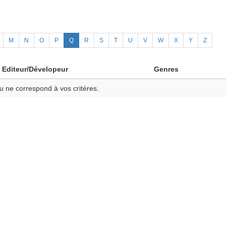
M
N
O
P
Q
R
S
T
U
V
W
X
Y
Z
Editeur/Dévelopeur
Genres
u ne correspond à vos critères.