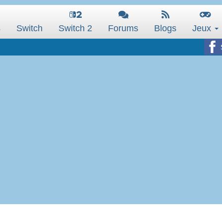
s
Switch
Switch 2
Forums
Blogs
Jeux