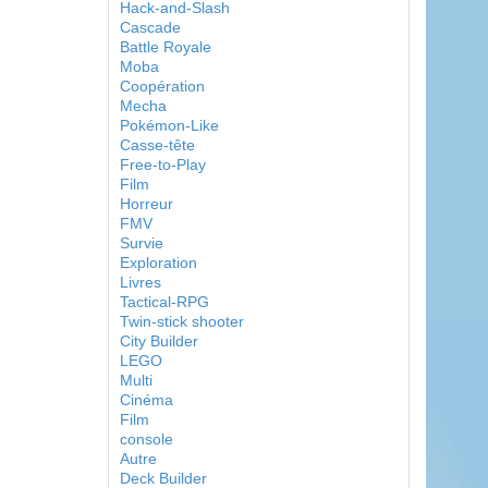
Hack-and-Slash
Cascade
Battle Royale
Moba
Coopération
Mecha
Pokémon-Like
Casse-tête
Free-to-Play
Film
Horreur
FMV
Survie
Exploration
Livres
Tactical-RPG
Twin-stick shooter
City Builder
LEGO
Multi
Cinéma
Film
console
Autre
Deck Builder