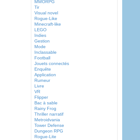
MMORPG
Tir
Visual novel
Rogue-Like
Minecraft-like
LEGO
Indies
Gestion
Mode
Inclassable
Football
Jouets connectés
Enquête
Application
Rumeur
Livre
VR
Flipper
Bac à sable
Rainy Frog
Thriller narratif
Metroidvania
Tower Defense
Dungeon RPG
Rogue-Lite