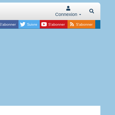
Connexion
S'abonner
Suivre
S'abonner
S'abonner