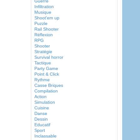
Guerre
Infiltration
Musique
Shoot'em up
Puzzle
Rail Shooter
Réflexion
RPG
Shooter
Stratégie
Survival horror
Tactique
Party Game
Point & Click
Rythme
Casse Briques
Compilation
Action
Simulation
Cuisine
Danse
Dessin
Educatif
Sport
Inclassable