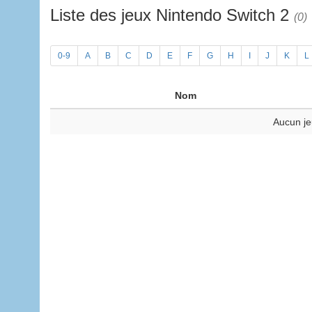
Liste des jeux Nintendo Switch 2
(0)
0-9
A
B
C
D
E
F
G
H
I
J
K
L
Nom
Aucun je