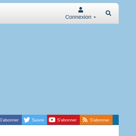
Connexion
S'abonner
Suivre
S'abonner
S'abonner