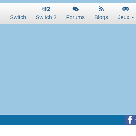
s
Switch
Switch 2
Forums
Blogs
Jeux