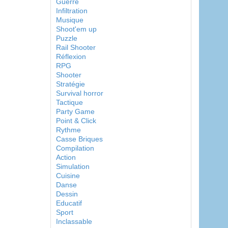
Guerre
Infiltration
Musique
Shoot'em up
Puzzle
Rail Shooter
Réflexion
RPG
Shooter
Stratégie
Survival horror
Tactique
Party Game
Point & Click
Rythme
Casse Briques
Compilation
Action
Simulation
Cuisine
Danse
Dessin
Educatif
Sport
Inclassable