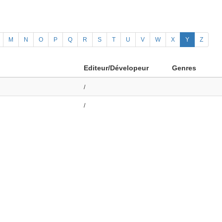
M
N
O
P
Q
R
S
T
U
V
W
X
Y
Z
Editeur/Dévelopeur
Genres
/
/