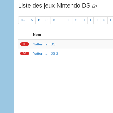
Liste des jeux Nintendo DS
(2)
0-9
A
B
C
D
E
F
G
H
I
J
K
L
Nom
Yatterman DS
DS
Yatterman DS 2
DS