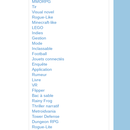
MMORPG
Tir
Visual novel
Rogue-Like
Minecraft-like
LEGO
Indies
Gestion
Mode
Inclassable
Football
Jouets connectés
Enquête
Application
Rumeur
Livre
VR
Flipper
Bac à sable
Rainy Frog
Thriller narratif
Metroidvania
Tower Defense
Dungeon RPG
Rogue-Lite