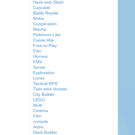
Hack-and-Slash
Cascade
Battle Royale
Moba
Coopération
Mecha
Pokémon-Like
Casse-tête
Free-to-Play
Film
Horreur
FMV
Survie
Exploration
Livres
Tactical-RPG
Twin-stick shooter
City Builder
LEGO
Multi
Cinéma
Film
console
Autre
Deck Builder