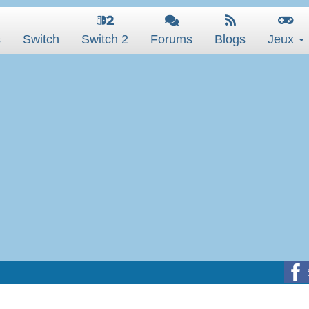
s
Switch
Switch 2
Forums
Blogs
Jeux