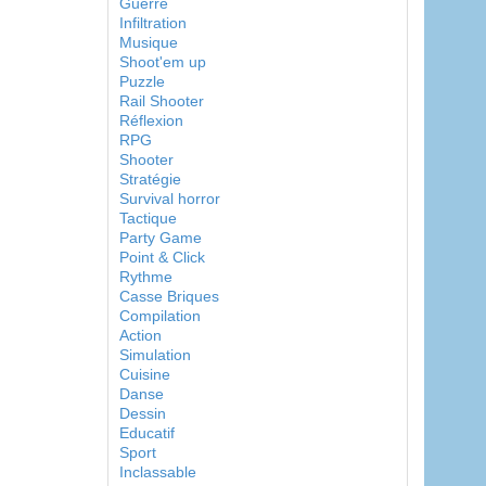
Guerre
Infiltration
Musique
Shoot'em up
Puzzle
Rail Shooter
Réflexion
RPG
Shooter
Stratégie
Survival horror
Tactique
Party Game
Point & Click
Rythme
Casse Briques
Compilation
Action
Simulation
Cuisine
Danse
Dessin
Educatif
Sport
Inclassable