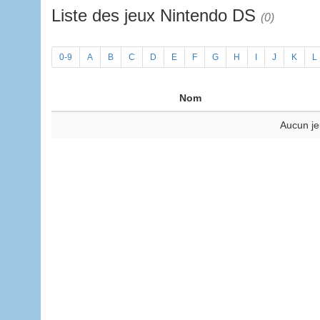
Liste des jeux Nintendo DS
(0)
0-9
A
B
C
D
E
F
G
H
I
J
K
L
Nom
Aucun je