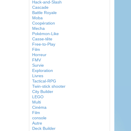
Hack-and-Slash
Cascade
Battle Royale
Moba
Coopération
Mecha
Pokémon-Like
Casse-tête
Free-to-Play
Film
Horreur
FMV
Survie
Exploration
Livres
Tactical-RPG
Twin-stick shooter
City Builder
LEGO
Multi
Cinéma
Film
console
Autre
Deck Builder