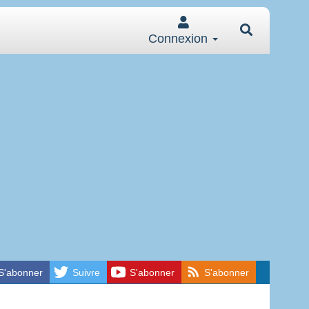
Connexion
S'abonner
Suivre
S'abonner
S'abonner