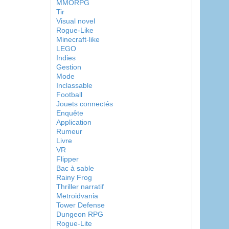
MMORPG
Tir
Visual novel
Rogue-Like
Minecraft-like
LEGO
Indies
Gestion
Mode
Inclassable
Football
Jouets connectés
Enquête
Application
Rumeur
Livre
VR
Flipper
Bac à sable
Rainy Frog
Thriller narratif
Metroidvania
Tower Defense
Dungeon RPG
Rogue-Lite