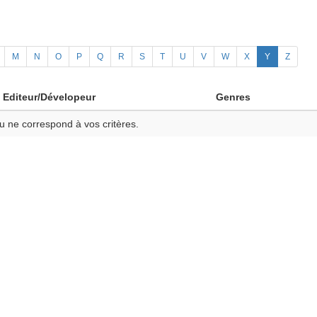
M
N
O
P
Q
R
S
T
U
V
W
X
Y
Z
Editeur/Dévelopeur
Genres
u ne correspond à vos critères.