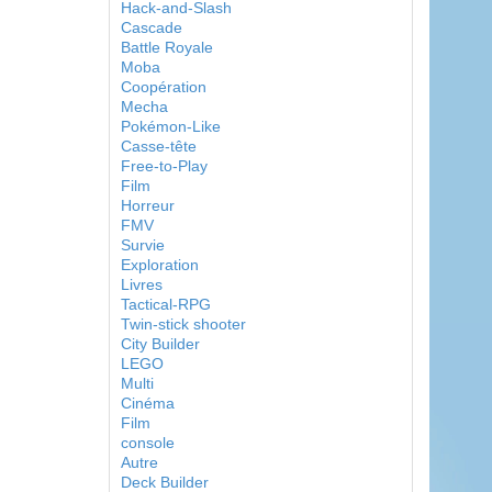
Hack-and-Slash
Cascade
Battle Royale
Moba
Coopération
Mecha
Pokémon-Like
Casse-tête
Free-to-Play
Film
Horreur
FMV
Survie
Exploration
Livres
Tactical-RPG
Twin-stick shooter
City Builder
LEGO
Multi
Cinéma
Film
console
Autre
Deck Builder