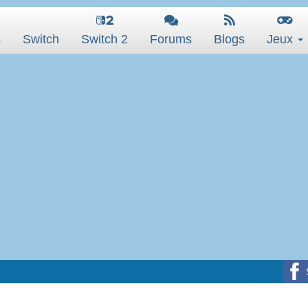
s
Switch
Switch 2
Forums
Blogs
Jeux