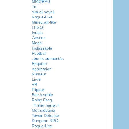
MMORPG
Tir
Visual novel
Rogue-Like
Minecraft-like
LEGO
Indies
Gestion
Mode
Inclassable
Football
Jouets connectés
Enquête
Application
Rumeur
Livre
VR
Flipper
Bac à sable
Rainy Frog
Thriller narratif
Metroidvania
Tower Defense
Dungeon RPG
Rogue-Lite