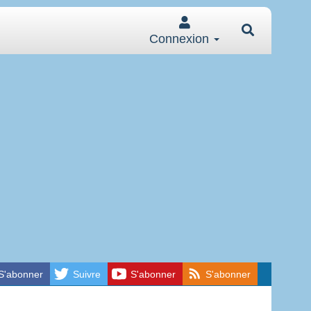
Connexion
S'abonner
Suivre
S'abonner
S'abonner