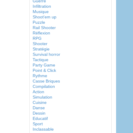
Guerre
Infiltration
Musique
Shoot'em up
Puzzle
Rail Shooter
Réflexion
RPG
Shooter
Stratégie
Survival horror
Tactique
Party Game
Point & Click
Rythme
Casse Briques
Compilation
Action
Simulation
Cuisine
Danse
Dessin
Educatif
Sport
Inclassable