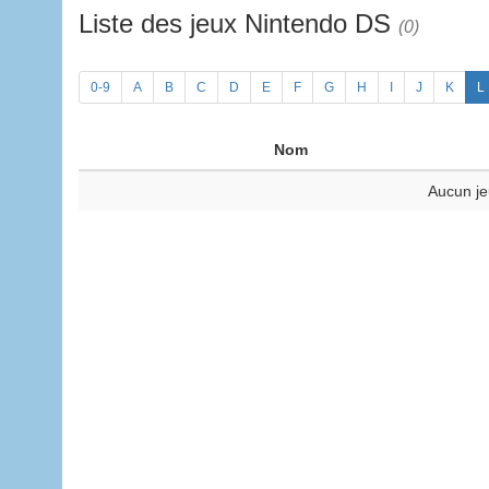
Liste des jeux Nintendo DS
(0)
0-9
A
B
C
D
E
F
G
H
I
J
K
L
Nom
Aucun je