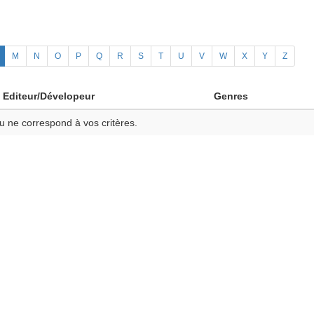
M
N
O
P
Q
R
S
T
U
V
W
X
Y
Z
Editeur/Dévelopeur
Genres
u ne correspond à vos critères.