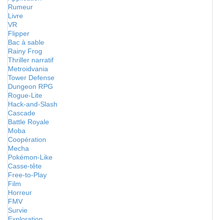
Rumeur
Livre
VR
Flipper
Bac à sable
Rainy Frog
Thriller narratif
Metroidvania
Tower Defense
Dungeon RPG
Rogue-Lite
Hack-and-Slash
Cascade
Battle Royale
Moba
Coopération
Mecha
Pokémon-Like
Casse-tête
Free-to-Play
Film
Horreur
FMV
Survie
Exploration