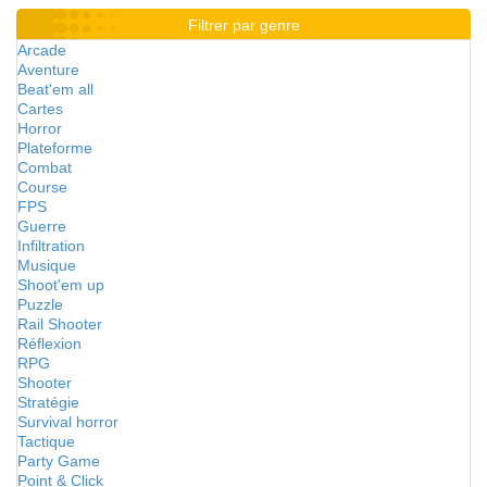
Filtrer par genre
Arcade
Aventure
Beat'em all
Cartes
Horror
Plateforme
Combat
Course
FPS
Guerre
Infiltration
Musique
Shoot'em up
Puzzle
Rail Shooter
Réflexion
RPG
Shooter
Stratégie
Survival horror
Tactique
Party Game
Point & Click