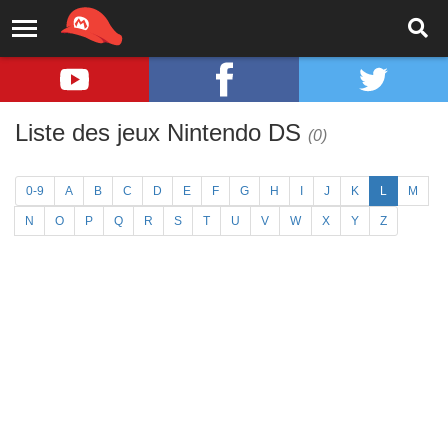
Liste des jeux Nintendo DS
(0)
0-9
A
B
C
D
E
F
G
H
I
J
K
L
M
N
O
P
Q
R
S
T
U
V
W
X
Y
Z