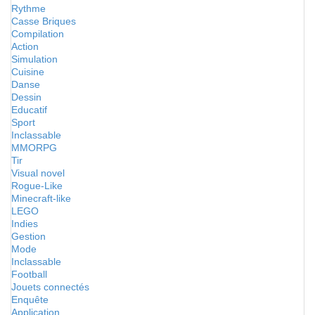
Rythme
Casse Briques
Compilation
Action
Simulation
Cuisine
Danse
Dessin
Educatif
Sport
Inclassable
MMORPG
Tir
Visual novel
Rogue-Like
Minecraft-like
LEGO
Indies
Gestion
Mode
Inclassable
Football
Jouets connectés
Enquête
Application