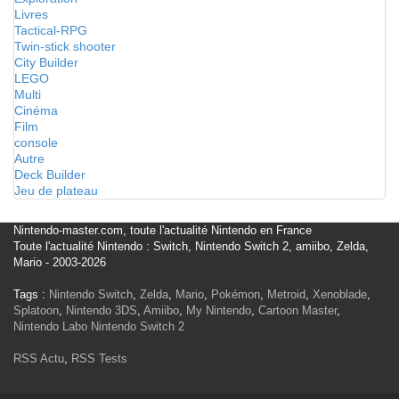
Livres
Tactical-RPG
Twin-stick shooter
City Builder
LEGO
Multi
Cinéma
Film
console
Autre
Deck Builder
Jeu de plateau
Nintendo-master.com, toute l'actualité Nintendo en France
Toute l'actualité Nintendo : Switch, Nintendo Switch 2, amiibo, Zelda,
Mario - 2003-2026
Tags :
Nintendo Switch
,
Zelda
,
Mario
,
Pokémon
,
Metroid
,
Xenoblade
,
Splatoon
,
Nintendo 3DS
,
Amiibo
,
My Nintendo
,
Cartoon Master
,
Nintendo Labo
Nintendo Switch 2
RSS Actu
,
RSS Tests