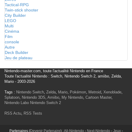
Tactical-RPG
Twin-stick shooter
City Builder
LEGO
Multi
Cinéma
Film
console
Autre
Deck Builder
Jeu de plateau
Nintendo-master.com, toute l'actualité Nintendo en France
Toute l'actualité Nintendo : Switch, Nintendo Switch 2, amiibo, Zelda,
Mario - 2003-2026
Tags :
Nintendo Switch
,
Zelda
,
Mario
,
Pokémon
,
Metroid
,
Xenoblade
,
Splatoon
,
Nintendo 3DS
,
Amiibo
,
My Nintendo
,
Cartoon Master
,
Nintendo Labo
Nintendo Switch 2
RSS Actu
,
RSS Tests
Partenaires (
Devenir Partenaire
) :
All-Nintendo
-
Next-Nintendo
-
Jeux
-