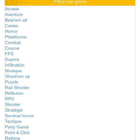
Filtrer par genre
Arcade
Aventure
Beat'em all
Cartes
Horror
Plateforme
Combat
Course
FPS
Guerre
Infiltration
Musique
Shoot'em up
Puzzle
Rail Shooter
Réflexion
RPG
Shooter
Stratégie
Survival horror
Tactique
Party Game
Point & Click
Rythme