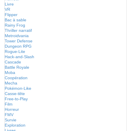
Livre
VR
Flipper
Bac à sable
Rainy Frog
Thriller narratif
Metroidvania
Tower Defense
Dungeon RPG
Rogue-Lite
Hack-and-Slash
Cascade
Battle Royale
Moba
Coopération
Mecha
Pokémon-Like
Casse-tête
Free-to-Play
Film
Horreur
FMV
Survie
Exploration
Livres