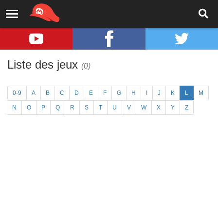
Liste des jeux
(0)
0-9
A
B
C
D
E
F
G
H
I
J
K
L
M
N
O
P
Q
R
S
T
U
V
W
X
Y
Z