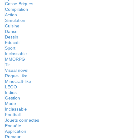
Casse Briques
Compilation
Action
Simulation
Cuisine
Danse
Dessin
Educatif
Sport
Inclassable
MMORPG
Tir
Visual novel
Rogue-Like
Minecraft-like
LEGO
Indies
Gestion
Mode
Inclassable
Football
Jouets connectés
Enquête
Application
Rumeur