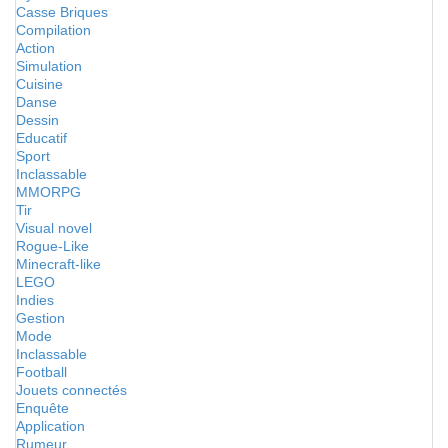
Casse Briques
Compilation
Action
Simulation
Cuisine
Danse
Dessin
Educatif
Sport
Inclassable
MMORPG
Tir
Visual novel
Rogue-Like
Minecraft-like
LEGO
Indies
Gestion
Mode
Inclassable
Football
Jouets connectés
Enquête
Application
Rumeur