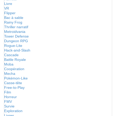
Livre
VR
Flipper
Bac à sable
Rainy Frog
Thriller narratif
Metroidvania
Tower Defense
Dungeon RPG
Rogue-Lite
Hack-and-Slash
Cascade
Battle Royale
Moba
Coopération
Mecha
Pokémon-Like
Casse-tête
Free-to-Play
Film
Horreur
FMV
Survie
Exploration
Livres