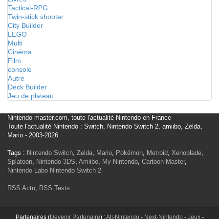
Tactical-RPG
Twin-stick shooter
City Builder
LEGO
Multi
Cinéma
Film
console
Autre
Deck Builder
Jeu de plateau
Nintendo-master.com, toute l'actualité Nintendo en France
Toute l'actualité Nintendo : Switch, Nintendo Switch 2, amiibo, Zelda,
Mario - 2003-2026
Tags :
Nintendo Switch
,
Zelda
,
Mario
,
Pokémon
,
Metroid
,
Xenoblade
,
Splatoon
,
Nintendo 3DS
,
Amiibo
,
My Nintendo
,
Cartoon Master
,
Nintendo Labo
Nintendo Switch 2
RSS Actu
,
RSS Tests
Partenaires (
Devenir Partenaire
) :
All-Nintendo
-
Next-Nintendo
-
Jeux
-