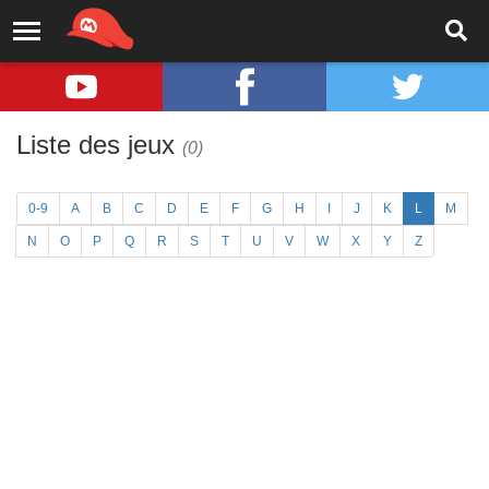
Liste des jeux
(0)
0-9
A
B
C
D
E
F
G
H
I
J
K
L
M
N
O
P
Q
R
S
T
U
V
W
X
Y
Z