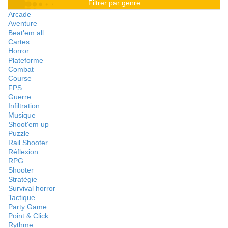
Filtrer par genre
Arcade
Aventure
Beat'em all
Cartes
Horror
Plateforme
Combat
Course
FPS
Guerre
Infiltration
Musique
Shoot'em up
Puzzle
Rail Shooter
Réflexion
RPG
Shooter
Stratégie
Survival horror
Tactique
Party Game
Point & Click
Rythme