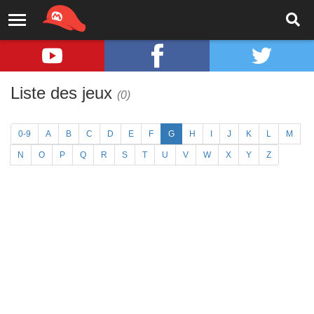
Liste des jeux
(0)
0-9
A
B
C
D
E
F
G
H
I
J
K
L
M
N
O
P
Q
R
S
T
U
V
W
X
Y
Z