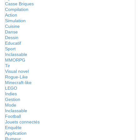
Casse Briques
Compilation
Action
Simulation
Cuisine
Danse
Dessin
Educatif
Sport
Inclassable
MMORPG
Tir
Visual novel
Rogue-Like
Minecraft-like
LEGO
Indies
Gestion
Mode
Inclassable
Football
Jouets connectés
Enquête
Application
Rumeur