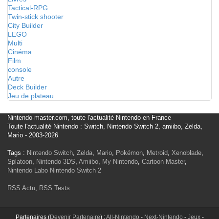
Tactical-RPG
Twin-stick shooter
City Builder
LEGO
Multi
Cinéma
Film
console
Autre
Deck Builder
Jeu de plateau
Nintendo-master.com, toute l'actualité Nintendo en France
Toute l'actualité Nintendo : Switch, Nintendo Switch 2, amiibo, Zelda,
Mario - 2003-2026
Tags :
Nintendo Switch
,
Zelda
,
Mario
,
Pokémon
,
Metroid
,
Xenoblade
,
Splatoon
,
Nintendo 3DS
,
Amiibo
,
My Nintendo
,
Cartoon Master
,
Nintendo Labo
Nintendo Switch 2
RSS Actu
,
RSS Tests
Partenaires (
Devenir Partenaire
) :
All-Nintendo
-
Next-Nintendo
-
Jeux
-