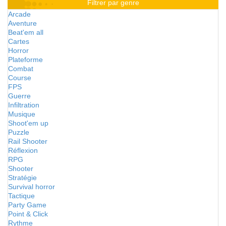
Filtrer par genre
Arcade
Aventure
Beat'em all
Cartes
Horror
Plateforme
Combat
Course
FPS
Guerre
Infiltration
Musique
Shoot'em up
Puzzle
Rail Shooter
Réflexion
RPG
Shooter
Stratégie
Survival horror
Tactique
Party Game
Point & Click
Rythme