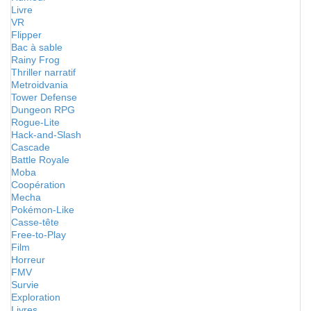
Livre
VR
Flipper
Bac à sable
Rainy Frog
Thriller narratif
Metroidvania
Tower Defense
Dungeon RPG
Rogue-Lite
Hack-and-Slash
Cascade
Battle Royale
Moba
Coopération
Mecha
Pokémon-Like
Casse-tête
Free-to-Play
Film
Horreur
FMV
Survie
Exploration
Livres