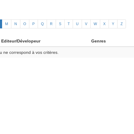
M
N
O
P
Q
R
S
T
U
V
W
X
Y
Z
Editeur/Dévelopeur
Genres
u ne correspond à vos critères.