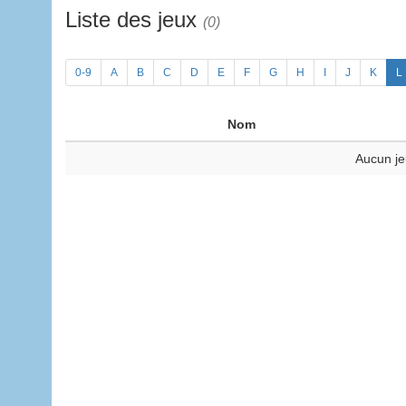
Liste des jeux
(0)
0-9
A
B
C
D
E
F
G
H
I
J
K
L
Nom
Aucun je