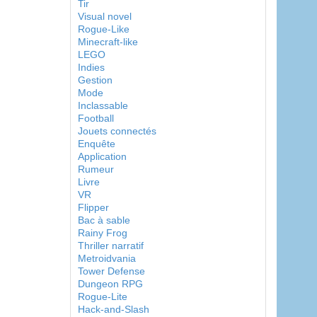
Tir
Visual novel
Rogue-Like
Minecraft-like
LEGO
Indies
Gestion
Mode
Inclassable
Football
Jouets connectés
Enquête
Application
Rumeur
Livre
VR
Flipper
Bac à sable
Rainy Frog
Thriller narratif
Metroidvania
Tower Defense
Dungeon RPG
Rogue-Lite
Hack-and-Slash