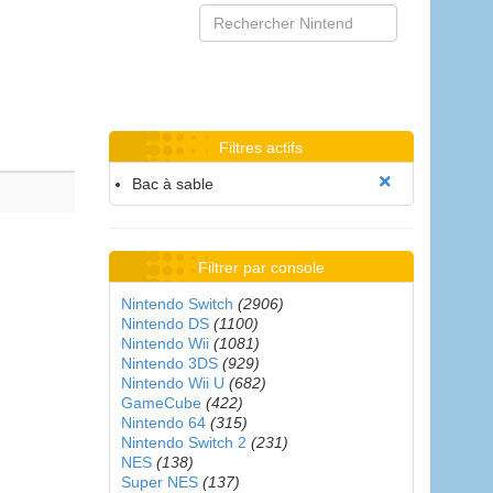
Filtres actifs
Bac à sable
Filtrer par console
Nintendo Switch
(2906)
Nintendo DS
(1100)
Nintendo Wii
(1081)
Nintendo 3DS
(929)
Nintendo Wii U
(682)
GameCube
(422)
Nintendo 64
(315)
Nintendo Switch 2
(231)
NES
(138)
Super NES
(137)