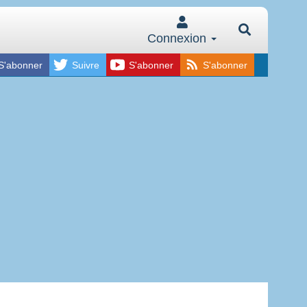
Connexion
S'abonner
Suivre
S'abonner
S'abonner