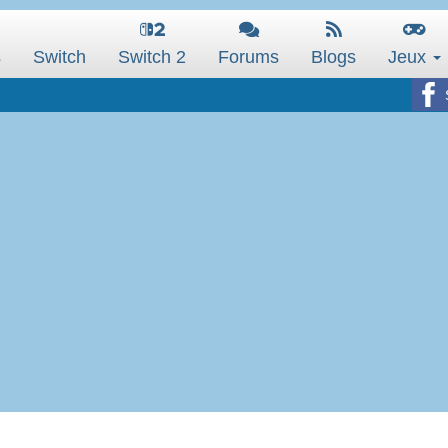
s
Switch
Switch 2
Forums
Blogs
Jeux