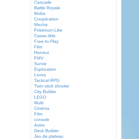
Cascade
Battle Royale
Moba
Coopération
Mecha
Pokémon-Like
Casse-tête
Free-to-Play
Film
Horreur
FMV
Survie
Exploration
Livres
Tactical-RPG
Twin-stick shooter
City Builder
LEGO
Multi
Cinéma
Film
console
Autre
Deck Builder
Jeu de plateau