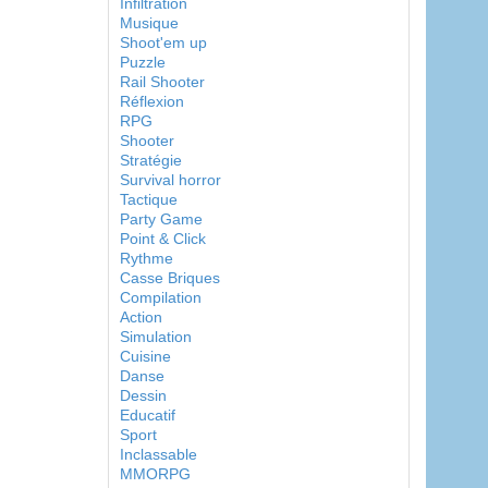
Infiltration
Musique
Shoot'em up
Puzzle
Rail Shooter
Réflexion
RPG
Shooter
Stratégie
Survival horror
Tactique
Party Game
Point & Click
Rythme
Casse Briques
Compilation
Action
Simulation
Cuisine
Danse
Dessin
Educatif
Sport
Inclassable
MMORPG