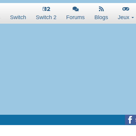
s
Switch
Switch 2
Forums
Blogs
Jeux