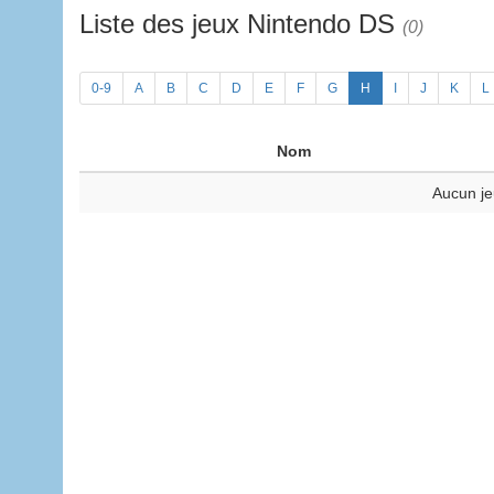
Liste des jeux Nintendo DS
(0)
0-9
A
B
C
D
E
F
G
H
I
J
K
L
Nom
Aucun je