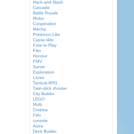
Hack-and-Slash
Cascade
Battle Royale
Moba
Coopération
Mecha
Pokémon-Like
Casse-tête
Free-to-Play
Film
Horreur
FMV
Survie
Exploration
Livres
Tactical-RPG
Twin-stick shooter
City Builder
LEGO
Multi
Cinéma
Film
console
Autre
Deck Builder