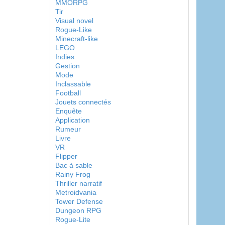
MMORPG
Tir
Visual novel
Rogue-Like
Minecraft-like
LEGO
Indies
Gestion
Mode
Inclassable
Football
Jouets connectés
Enquête
Application
Rumeur
Livre
VR
Flipper
Bac à sable
Rainy Frog
Thriller narratif
Metroidvania
Tower Defense
Dungeon RPG
Rogue-Lite