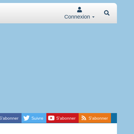
Connexion
S'abonner
Suivre
S'abonner
S'abonner