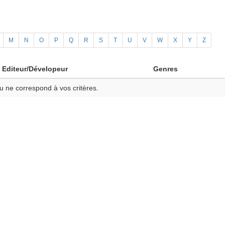
M
N
O
P
Q
R
S
T
U
V
W
X
Y
Z
Editeur/Dévelopeur
Genres
u ne correspond à vos critères.