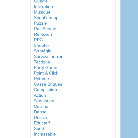
Guerre
Infiltration
Musique
Shoot'em up
Puzzle
Rail Shooter
Réflexion
RPG
Shooter
Stratégie
Survival horror
Tactique
Party Game
Point & Click
Rythme
Casse Briques
Compilation
Action
Simulation
Cuisine
Danse
Dessin
Educatif
Sport
Inclassable