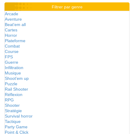
Filtrer par genre
Arcade
Aventure
Beat'em all
Cartes
Horror
Plateforme
Combat
Course
FPS
Guerre
Infiltration
Musique
Shoot'em up
Puzzle
Rail Shooter
Réflexion
RPG
Shooter
Stratégie
Survival horror
Tactique
Party Game
Point & Click