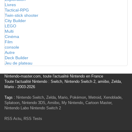
Livres
Tactical-RPG
Twin-stick shooter
City Builder
LEGO
Multi
Cinéma
Film
console
Autre
Deck Builder
Jeu de plateau
Nintendo-master.com, toute l'actualité Nintendo en France
Toute l'actualité Nintendo : Switch, Nintendo Switch 2, amiibo, Zelda,
Mario - 2003-2026
Tags :
Nintendo Switch
,
Zelda
,
Mario
,
Pokémon
,
Metroid
,
Xenoblade
,
Splatoon
,
Nintendo 3DS
,
Amiibo
,
My Nintendo
,
Cartoon Master
,
Nintendo Labo
Nintendo Switch 2
RSS Actu
,
RSS Tests