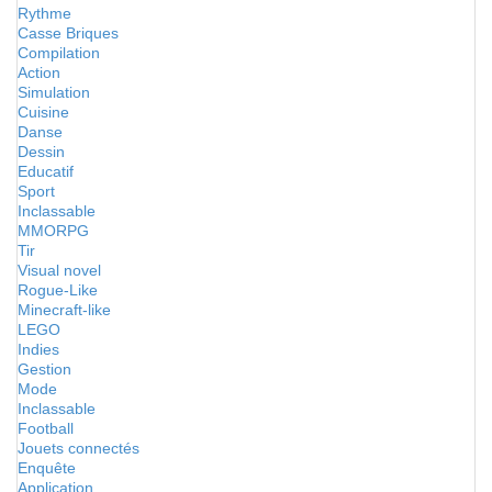
Rythme
Casse Briques
Compilation
Action
Simulation
Cuisine
Danse
Dessin
Educatif
Sport
Inclassable
MMORPG
Tir
Visual novel
Rogue-Like
Minecraft-like
LEGO
Indies
Gestion
Mode
Inclassable
Football
Jouets connectés
Enquête
Application