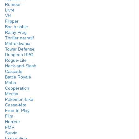
Rumeur
Livre
VR
Flipper
Bac à sable
Rainy Frog
Thriller narratif
Metroidvania
Tower Defense
Dungeon RPG
Rogue-Lite
Hack-and-Slash
Cascade
Battle Royale
Moba
Coopération
Mecha
Pokémon-Like
Casse-tête
Free-to-Play
Film
Horreur
FMV
Survie
Exploration