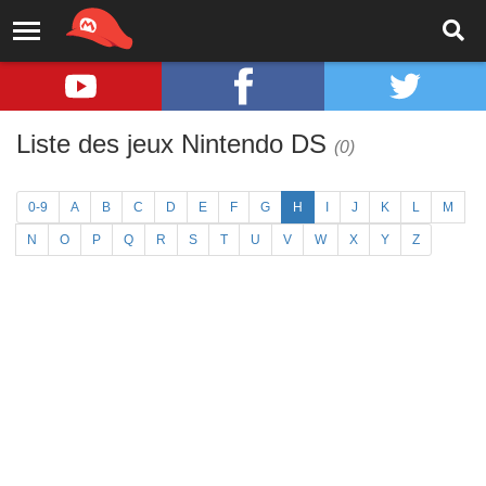
Liste des jeux Nintendo DS
(0)
0-9
A
B
C
D
E
F
G
H
I
J
K
L
M
N
O
P
Q
R
S
T
U
V
W
X
Y
Z