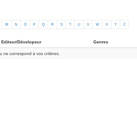
M
N
O
P
Q
R
S
T
U
V
W
X
Y
Z
Editeur/Dévelopeur
Genres
u ne correspond à vos critères.