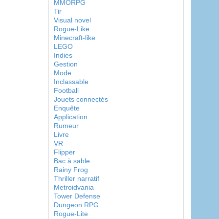
MMORPG
Tir
Visual novel
Rogue-Like
Minecraft-like
LEGO
Indies
Gestion
Mode
Inclassable
Football
Jouets connectés
Enquête
Application
Rumeur
Livre
VR
Flipper
Bac à sable
Rainy Frog
Thriller narratif
Metroidvania
Tower Defense
Dungeon RPG
Rogue-Lite