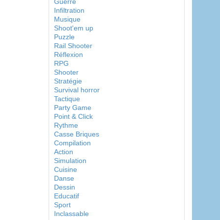
Guerre
Infiltration
Musique
Shoot'em up
Puzzle
Rail Shooter
Réflexion
RPG
Shooter
Stratégie
Survival horror
Tactique
Party Game
Point & Click
Rythme
Casse Briques
Compilation
Action
Simulation
Cuisine
Danse
Dessin
Educatif
Sport
Inclassable