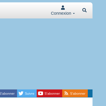
Connexion
S'abonner
Suivre
S'abonner
S'abonner