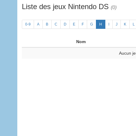
Liste des jeux Nintendo DS
(0)
0-9
A
B
C
D
E
F
G
H
I
J
K
L
Nom
Aucun je