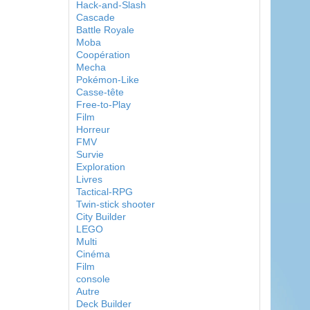
Hack-and-Slash
Cascade
Battle Royale
Moba
Coopération
Mecha
Pokémon-Like
Casse-tête
Free-to-Play
Film
Horreur
FMV
Survie
Exploration
Livres
Tactical-RPG
Twin-stick shooter
City Builder
LEGO
Multi
Cinéma
Film
console
Autre
Deck Builder