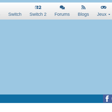
s
Switch
Switch 2
Forums
Blogs
Jeux