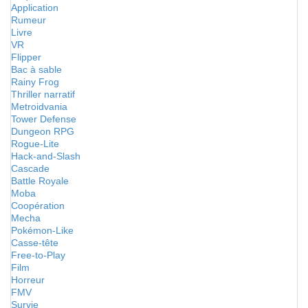
Application
Rumeur
Livre
VR
Flipper
Bac à sable
Rainy Frog
Thriller narratif
Metroidvania
Tower Defense
Dungeon RPG
Rogue-Lite
Hack-and-Slash
Cascade
Battle Royale
Moba
Coopération
Mecha
Pokémon-Like
Casse-tête
Free-to-Play
Film
Horreur
FMV
Survie