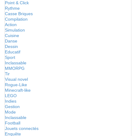
Point & Click
Rythme
Casse Briques
Compilation
Action
Simulation
Cuisine
Danse
Dessin
Educatif
Sport
Inclassable
MMORPG
Tir
Visual novel
Rogue-Like
Minecraft-like
LEGO
Indies
Gestion
Mode
Inclassable
Football
Jouets connectés
Enquête