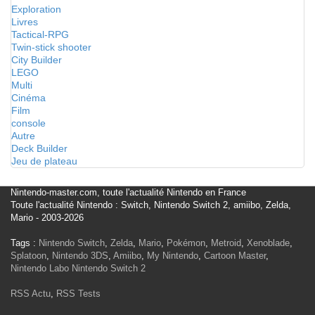
Exploration
Livres
Tactical-RPG
Twin-stick shooter
City Builder
LEGO
Multi
Cinéma
Film
console
Autre
Deck Builder
Jeu de plateau
Nintendo-master.com, toute l'actualité Nintendo en France
Toute l'actualité Nintendo : Switch, Nintendo Switch 2, amiibo, Zelda,
Mario - 2003-2026
Tags :
Nintendo Switch
,
Zelda
,
Mario
,
Pokémon
,
Metroid
,
Xenoblade
,
Splatoon
,
Nintendo 3DS
,
Amiibo
,
My Nintendo
,
Cartoon Master
,
Nintendo Labo
Nintendo Switch 2
RSS Actu
,
RSS Tests