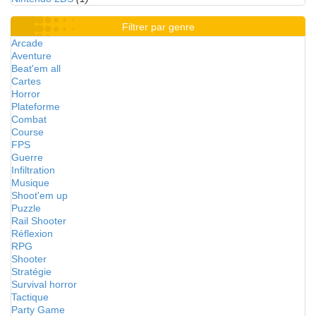
Filtrer par genre
Arcade
Aventure
Beat'em all
Cartes
Horror
Plateforme
Combat
Course
FPS
Guerre
Infiltration
Musique
Shoot'em up
Puzzle
Rail Shooter
Réflexion
RPG
Shooter
Stratégie
Survival horror
Tactique
Party Game