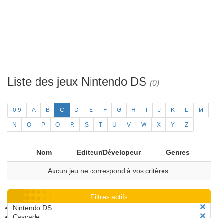
Liste des jeux Nintendo DS
(0)
0-9
A
B
C
D
E
F
G
H
I
J
K
L
M
N
O
P
Q
R
S
T
U
V
W
X
Y
Z
Nom
Editeur/Dévelopeur
Genres
Aucun jeu ne correspond à vos critères.
Filtres actifs
Nintendo DS
Cascade