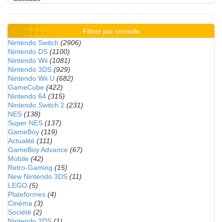
Filtrer par console
Nintendo Switch
(2906)
Nintendo DS
(1100)
Nintendo Wii
(1081)
Nintendo 3DS
(929)
Nintendo Wii U
(682)
GameCube
(422)
Nintendo 64
(315)
Nintendo Switch 2
(231)
NES
(138)
Super NES
(137)
GameBoy
(119)
Actualité
(111)
GameBoy Advance
(67)
Mobile
(42)
Retro-Gaming
(15)
New Nintendo 3DS
(11)
LEGO
(5)
Plateformes
(4)
Cinéma
(3)
Société
(2)
Nintendo 2DS
(1)