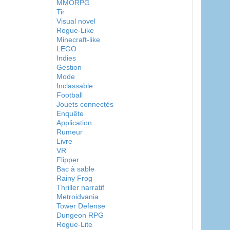
MMORPG
Tir
Visual novel
Rogue-Like
Minecraft-like
LEGO
Indies
Gestion
Mode
Inclassable
Football
Jouets connectés
Enquête
Application
Rumeur
Livre
VR
Flipper
Bac à sable
Rainy Frog
Thriller narratif
Metroidvania
Tower Defense
Dungeon RPG
Rogue-Lite