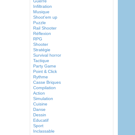
Guerre
Infiltration
Musique
Shoot'em up
Puzzle
Rail Shooter
Réflexion
RPG
Shooter
Stratégie
Survival horror
Tactique
Party Game
Point & Click
Rythme
Casse Briques
Compilation
Action
Simulation
Cuisine
Danse
Dessin
Educatif
Sport
Inclassable