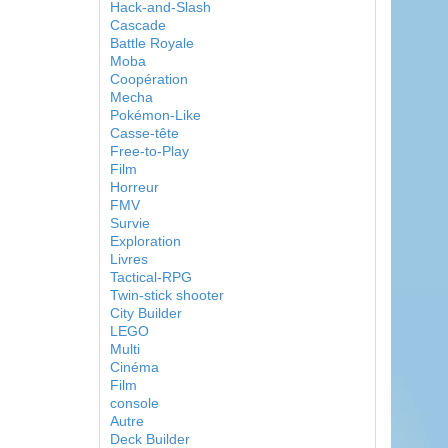
Hack-and-Slash
Cascade
Battle Royale
Moba
Coopération
Mecha
Pokémon-Like
Casse-tête
Free-to-Play
Film
Horreur
FMV
Survie
Exploration
Livres
Tactical-RPG
Twin-stick shooter
City Builder
LEGO
Multi
Cinéma
Film
console
Autre
Deck Builder