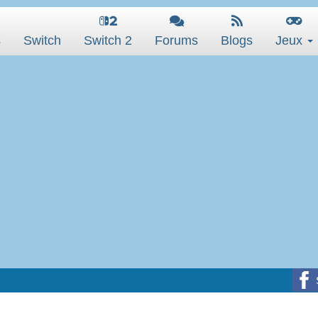
s
Switch
Switch 2
Forums
Blogs
Jeux