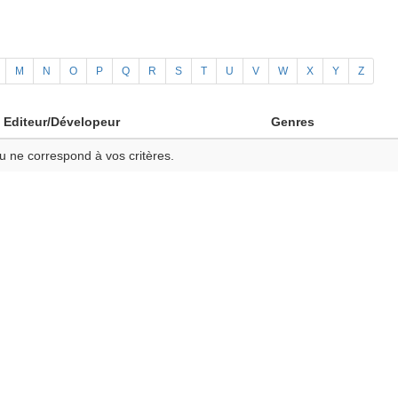
M
N
O
P
Q
R
S
T
U
V
W
X
Y
Z
Editeur/Dévelopeur
Genres
u ne correspond à vos critères.