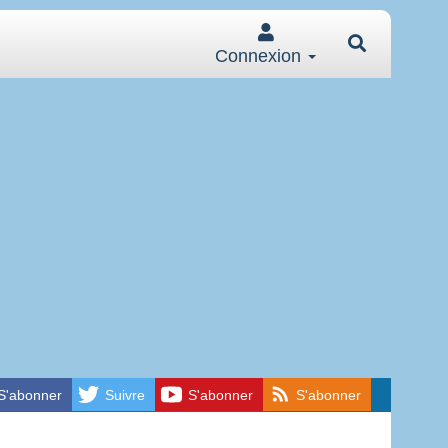
Connexion
S'abonner
Suivre
S'abonner
S'abonner