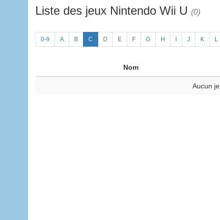
Liste des jeux Nintendo Wii U
(0)
0-9
A
B
C
D
E
F
G
H
I
J
K
L
Nom
Aucun je