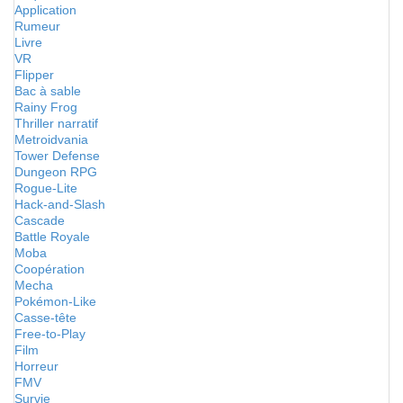
Application
Rumeur
Livre
VR
Flipper
Bac à sable
Rainy Frog
Thriller narratif
Metroidvania
Tower Defense
Dungeon RPG
Rogue-Lite
Hack-and-Slash
Cascade
Battle Royale
Moba
Coopération
Mecha
Pokémon-Like
Casse-tête
Free-to-Play
Film
Horreur
FMV
Survie