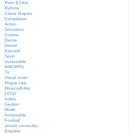
Point & Click
Rythme
Casse Briques
Compilation
Action
Simulation
Cuisine
Danse
Dessin
Educatif
Sport
Inclassable
MMORPG
Tir
Visual novel
Rogue-Like
Minecraft-like
LEGO
Indies
Gestion
Mode
Inclassable
Football
Jouets connectés
Enquête