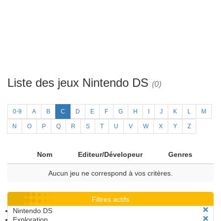
Liste des jeux Nintendo DS
(0)
0-9
A
B
C
D
E
F
G
H
I
J
K
L
M
N
O
P
Q
R
S
T
U
V
W
X
Y
Z
Nom
Editeur/Dévelopeur
Genres
Aucun jeu ne correspond à vos critères.
Filtres actifs
Nintendo DS
Exploration