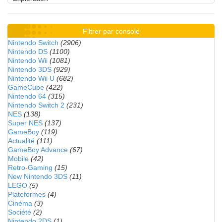
Filtrer par console
Nintendo Switch
(2906)
Nintendo DS
(1100)
Nintendo Wii
(1081)
Nintendo 3DS
(929)
Nintendo Wii U
(682)
GameCube
(422)
Nintendo 64
(315)
Nintendo Switch 2
(231)
NES
(138)
Super NES
(137)
GameBoy
(119)
Actualité
(111)
GameBoy Advance
(67)
Mobile
(42)
Retro-Gaming
(15)
New Nintendo 3DS
(11)
LEGO
(5)
Plateformes
(4)
Cinéma
(3)
Société
(2)
Nintendo 2DS
(1)