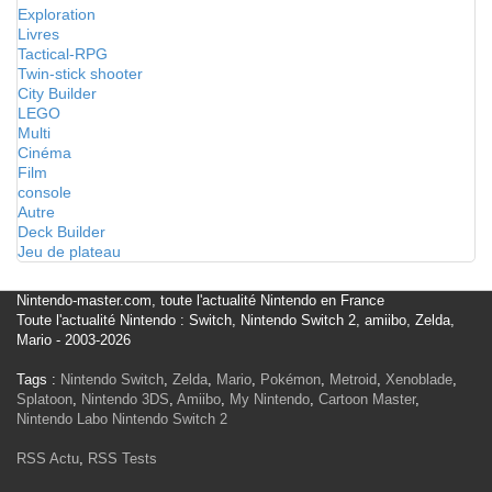
Exploration
Livres
Tactical-RPG
Twin-stick shooter
City Builder
LEGO
Multi
Cinéma
Film
console
Autre
Deck Builder
Jeu de plateau
Nintendo-master.com, toute l'actualité Nintendo en France
Toute l'actualité Nintendo : Switch, Nintendo Switch 2, amiibo, Zelda,
Mario - 2003-2026
Tags :
Nintendo Switch
,
Zelda
,
Mario
,
Pokémon
,
Metroid
,
Xenoblade
,
Splatoon
,
Nintendo 3DS
,
Amiibo
,
My Nintendo
,
Cartoon Master
,
Nintendo Labo
Nintendo Switch 2
RSS Actu
,
RSS Tests