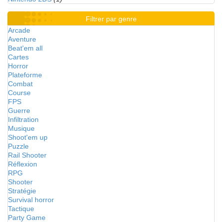
Filtrer par genre
Arcade
Aventure
Beat'em all
Cartes
Horror
Plateforme
Combat
Course
FPS
Guerre
Infiltration
Musique
Shoot'em up
Puzzle
Rail Shooter
Réflexion
RPG
Shooter
Stratégie
Survival horror
Tactique
Party Game