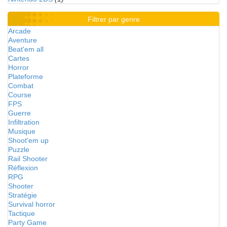
Filtrer par genre
Arcade
Aventure
Beat'em all
Cartes
Horror
Plateforme
Combat
Course
FPS
Guerre
Infiltration
Musique
Shoot'em up
Puzzle
Rail Shooter
Réflexion
RPG
Shooter
Stratégie
Survival horror
Tactique
Party Game