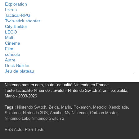
Exploration
Livres
Tactical-RPG
Twin-stick shooter
City Builder
LEGO
Multi
Cinéma
Film
console
Autre
Deck Builder
Jeu de plateau
Nintendo-master.com, toute l'actualité Nintendo en France
Toute l'actualité Nintendo : Switch, Nintendo Switch 2, amiibo, Zelda,
Mario - 2003-2026
Tags :
Nintendo Switch
,
Zelda
,
Mario
,
Pokémon
,
Metroid
,
Xenoblade
,
Splatoon
,
Nintendo 3DS
,
Amiibo
,
My Nintendo
,
Cartoon Master
,
Nintendo Labo
Nintendo Switch 2
RSS Actu
,
RSS Tests