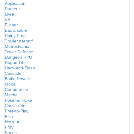
Application
Rumeur
Livre
VR
Flipper
Bac à sable
Rainy Frog
Thriller narratif
Metroidvania
Tower Defense
Dungeon RPG
Rogue-Lite
Hack-and-Slash
Cascade
Battle Royale
Moba
Coopération
Mecha
Pokémon-Like
Casse-tête
Free-to-Play
Film
Horreur
FMV
Survie