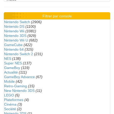
Filtrer par console
Nintendo Switch
(2906)
Nintendo DS
(1100)
Nintendo Wii
(1081)
Nintendo 3DS
(929)
Nintendo Wii U
(682)
GameCube
(422)
Nintendo 64
(315)
Nintendo Switch 2
(231)
NES
(138)
Super NES
(137)
GameBoy
(119)
Actualité
(111)
GameBoy Advance
(67)
Mobile
(42)
Retro-Gaming
(15)
New Nintendo 3DS
(11)
LEGO
(5)
Plateformes
(4)
Cinéma
(3)
Société
(2)
Nintendo 2DS
(1)