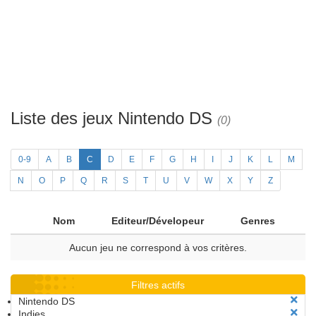
Liste des jeux Nintendo DS
(0)
0-9
A
B
C
D
E
F
G
H
I
J
K
L
M
N
O
P
Q
R
S
T
U
V
W
X
Y
Z
Nom
Editeur/Dévelopeur
Genres
Aucun jeu ne correspond à vos critères.
Filtres actifs
Nintendo DS
Indies