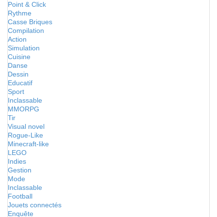
Point & Click
Rythme
Casse Briques
Compilation
Action
Simulation
Cuisine
Danse
Dessin
Educatif
Sport
Inclassable
MMORPG
Tir
Visual novel
Rogue-Like
Minecraft-like
LEGO
Indies
Gestion
Mode
Inclassable
Football
Jouets connectés
Enquête