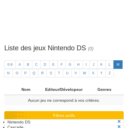
Liste des jeux Nintendo DS
(0)
0-9
A
B
C
D
E
F
G
H
I
J
K
L
M
N
O
P
Q
R
S
T
U
V
W
X
Y
Z
Nom
Editeur/Dévelopeur
Genres
Aucun jeu ne correspond à vos critères.
Filtres actifs
Nintendo DS
Cascade