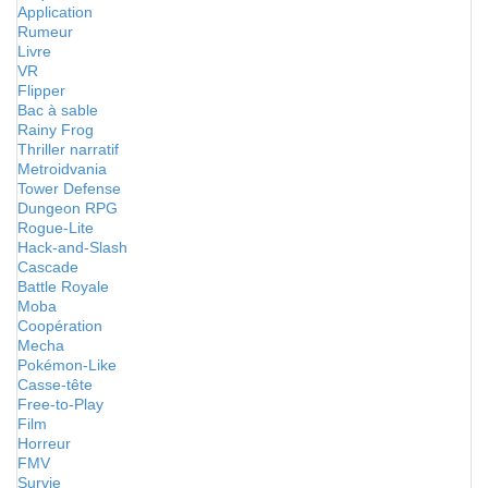
Application
Rumeur
Livre
VR
Flipper
Bac à sable
Rainy Frog
Thriller narratif
Metroidvania
Tower Defense
Dungeon RPG
Rogue-Lite
Hack-and-Slash
Cascade
Battle Royale
Moba
Coopération
Mecha
Pokémon-Like
Casse-tête
Free-to-Play
Film
Horreur
FMV
Survie