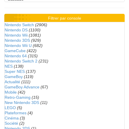
Filtrer par console
Nintendo Switch
(2906)
Nintendo DS
(1100)
Nintendo Wii
(1081)
Nintendo 3DS
(929)
Nintendo Wii U
(682)
GameCube
(422)
Nintendo 64
(315)
Nintendo Switch 2
(231)
NES
(138)
Super NES
(137)
GameBoy
(119)
Actualité
(111)
GameBoy Advance
(67)
Mobile
(42)
Retro-Gaming
(15)
New Nintendo 3DS
(11)
LEGO
(5)
Plateformes
(4)
Cinéma
(3)
Société
(2)
Nintendo 2DS
(1)