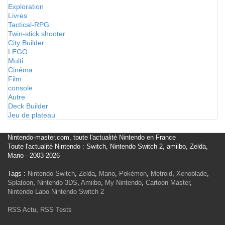
Exploration
Livres
Tactical-RPG
Twin-stick shooter
City Builder
LEGO
Multi
Cinéma
Film
console
Autre
Deck Builder
Jeu de plateau
Nintendo-master.com, toute l'actualité Nintendo en France
Toute l'actualité Nintendo : Switch, Nintendo Switch 2, amiibo, Zelda,
Mario - 2003-2026
Tags :
Nintendo Switch
,
Zelda
,
Mario
,
Pokémon
,
Metroid
,
Xenoblade
,
Splatoon
,
Nintendo 3DS
,
Amiibo
,
My Nintendo
,
Cartoon Master
,
Nintendo Labo
Nintendo Switch 2
RSS Actu
,
RSS Tests