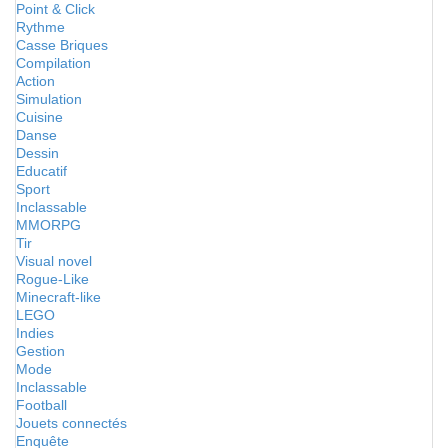
Point & Click
Rythme
Casse Briques
Compilation
Action
Simulation
Cuisine
Danse
Dessin
Educatif
Sport
Inclassable
MMORPG
Tir
Visual novel
Rogue-Like
Minecraft-like
LEGO
Indies
Gestion
Mode
Inclassable
Football
Jouets connectés
Enquête