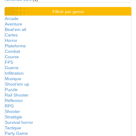
Filtrer par genre
Arcade
Aventure
Beat'em all
Cartes
Horror
Plateforme
Combat
Course
FPS
Guerre
Infiltration
Musique
Shoot'em up
Puzzle
Rail Shooter
Réflexion
RPG
Shooter
Stratégie
Survival horror
Tactique
Party Game