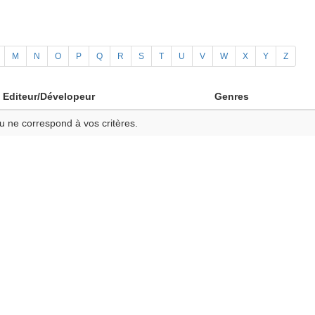
M
N
O
P
Q
R
S
T
U
V
W
X
Y
Z
Editeur/Dévelopeur
Genres
u ne correspond à vos critères.