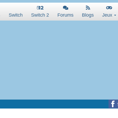
s
Switch
Switch 2
Forums
Blogs
Jeux