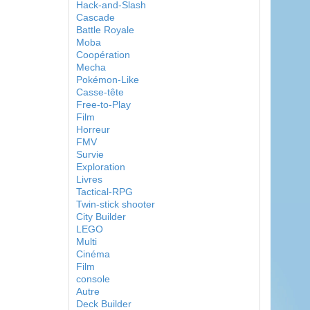
Hack-and-Slash
Cascade
Battle Royale
Moba
Coopération
Mecha
Pokémon-Like
Casse-tête
Free-to-Play
Film
Horreur
FMV
Survie
Exploration
Livres
Tactical-RPG
Twin-stick shooter
City Builder
LEGO
Multi
Cinéma
Film
console
Autre
Deck Builder