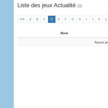
Liste des jeux Actualité
(0)
0-9
A
B
C
D
E
F
G
H
I
J
K
L
Nom
Aucun je