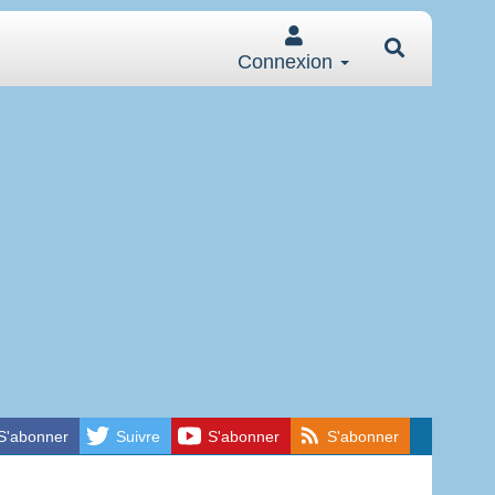
Connexion
S'abonner
Suivre
S'abonner
S'abonner