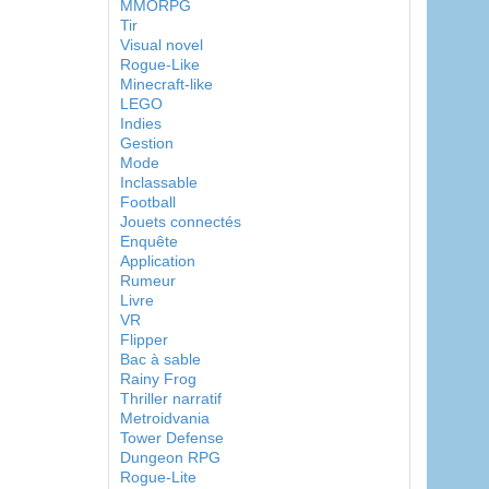
MMORPG
Tir
Visual novel
Rogue-Like
Minecraft-like
LEGO
Indies
Gestion
Mode
Inclassable
Football
Jouets connectés
Enquête
Application
Rumeur
Livre
VR
Flipper
Bac à sable
Rainy Frog
Thriller narratif
Metroidvania
Tower Defense
Dungeon RPG
Rogue-Lite