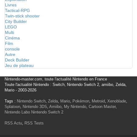
Livres
Tactical-RPG
Twin-stick shooter
City Builder
LEGO
Multi
Cinéma
Film
console
Autre
Deck Builder
Jeu de plateau
Nintendo-master.com, toute l'actualité Nintendo en France
Toute l'actualité Nintendo : Switch, Nintendo Switch 2, amiibo, Zelda,
Mario - 2003-2026
Tags :
Nintendo Switch
,
Zelda
,
Mario
,
Pokémon
,
Metroid
,
Xenoblade
,
Splatoon
,
Nintendo 3DS
,
Amiibo
,
My Nintendo
,
Cartoon Master
,
Nintendo Labo
Nintendo Switch 2
RSS Actu
,
RSS Tests