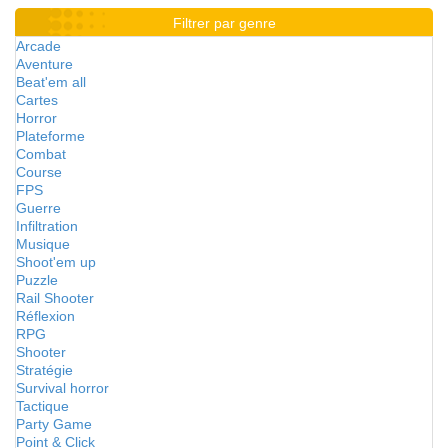
Filtrer par genre
Arcade
Aventure
Beat'em all
Cartes
Horror
Plateforme
Combat
Course
FPS
Guerre
Infiltration
Musique
Shoot'em up
Puzzle
Rail Shooter
Réflexion
RPG
Shooter
Stratégie
Survival horror
Tactique
Party Game
Point & Click