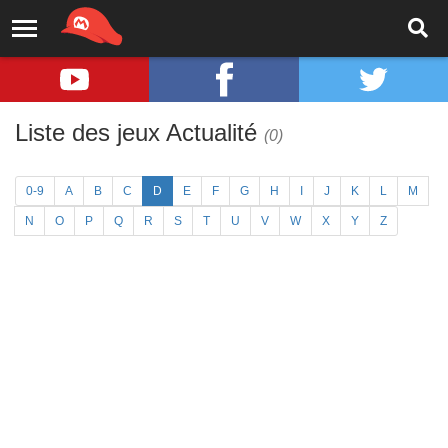
Liste des jeux Actualité
(0)
0-9
A
B
C
D
E
F
G
H
I
J
K
L
M
N
O
P
Q
R
S
T
U
V
W
X
Y
Z