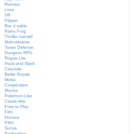
Rumeur
Livre
VR
Flipper
Bac à sable
Rainy Frog
Thriller narratif
Metroidvania
Tower Defense
Dungeon RPG
Rogue-Lite
Hack-and-Slash
Cascade
Battle Royale
Moba
Coopération
Mecha
Pokémon-Like
Casse-tête
Free-to-Play
Film
Horreur
FMV
Survie
Exploration