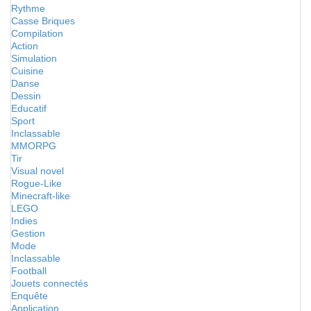
Rythme
Casse Briques
Compilation
Action
Simulation
Cuisine
Danse
Dessin
Educatif
Sport
Inclassable
MMORPG
Tir
Visual novel
Rogue-Like
Minecraft-like
LEGO
Indies
Gestion
Mode
Inclassable
Football
Jouets connectés
Enquête
Application