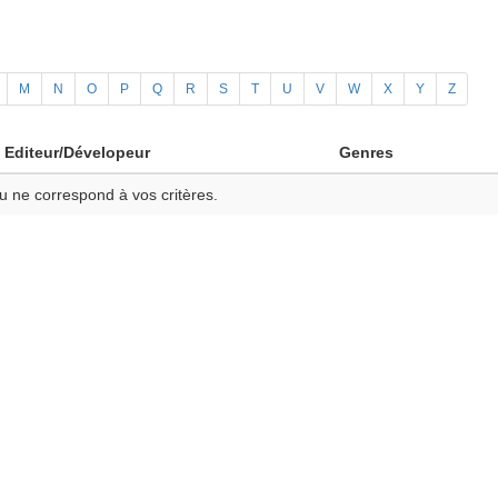
M
N
O
P
Q
R
S
T
U
V
W
X
Y
Z
Editeur/Dévelopeur
Genres
u ne correspond à vos critères.