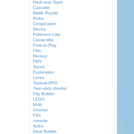
Hack-and-Slash
Cascade
Battle Royale
Moba
Coopération
Mecha
Pokémon-Like
Casse-tête
Free-to-Play
Film
Horreur
FMV
Survie
Exploration
Livres
Tactical-RPG
Twin-stick shooter
City Builder
LEGO
Multi
Cinéma
Film
console
Autre
Deck Builder