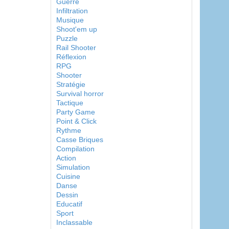
Guerre
Infiltration
Musique
Shoot'em up
Puzzle
Rail Shooter
Réflexion
RPG
Shooter
Stratégie
Survival horror
Tactique
Party Game
Point & Click
Rythme
Casse Briques
Compilation
Action
Simulation
Cuisine
Danse
Dessin
Educatif
Sport
Inclassable