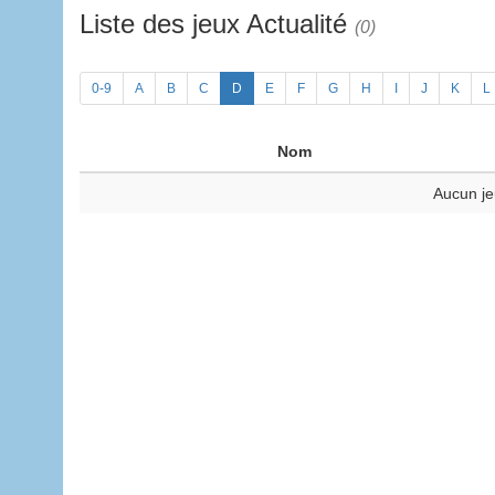
Liste des jeux Actualité
(0)
0-9
A
B
C
D
E
F
G
H
I
J
K
L
Nom
Aucun je