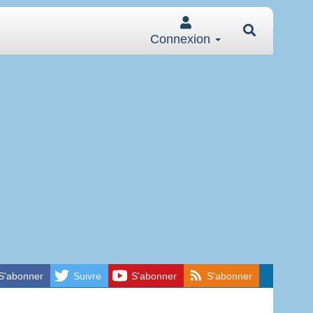
Connexion
S'abonner
Suivre
S'abonner
S'abonner