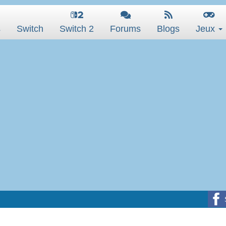
s
Switch
Switch 2
Forums
Blogs
Jeux