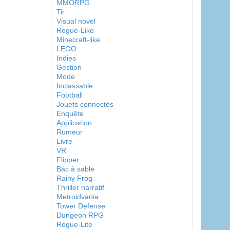
MMORPG
Tir
Visual novel
Rogue-Like
Minecraft-like
LEGO
Indies
Gestion
Mode
Inclassable
Football
Jouets connectés
Enquête
Application
Rumeur
Livre
VR
Flipper
Bac à sable
Rainy Frog
Thriller narratif
Metroidvania
Tower Defense
Dungeon RPG
Rogue-Lite