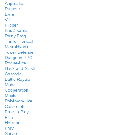
Application
Rumeur
Livre
VR
Flipper
Bac à sable
Rainy Frog
Thriller narratif
Metroidvania
Tower Defense
Dungeon RPG
Rogue-Lite
Hack-and-Slash
Cascade
Battle Royale
Moba
Coopération
Mecha
Pokémon-Like
Casse-tête
Free-to-Play
Film
Horreur
FMV
Survie