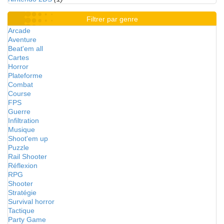
Filtrer par genre
Arcade
Aventure
Beat'em all
Cartes
Horror
Plateforme
Combat
Course
FPS
Guerre
Infiltration
Musique
Shoot'em up
Puzzle
Rail Shooter
Réflexion
RPG
Shooter
Stratégie
Survival horror
Tactique
Party Game