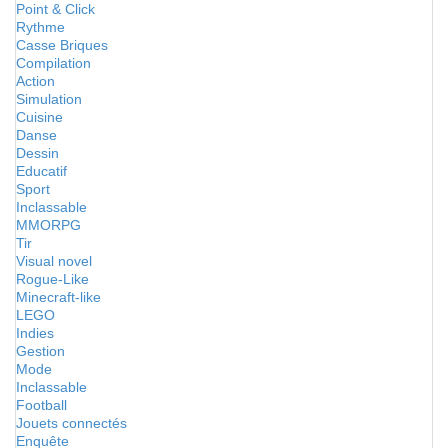
Point & Click
Rythme
Casse Briques
Compilation
Action
Simulation
Cuisine
Danse
Dessin
Educatif
Sport
Inclassable
MMORPG
Tir
Visual novel
Rogue-Like
Minecraft-like
LEGO
Indies
Gestion
Mode
Inclassable
Football
Jouets connectés
Enquête