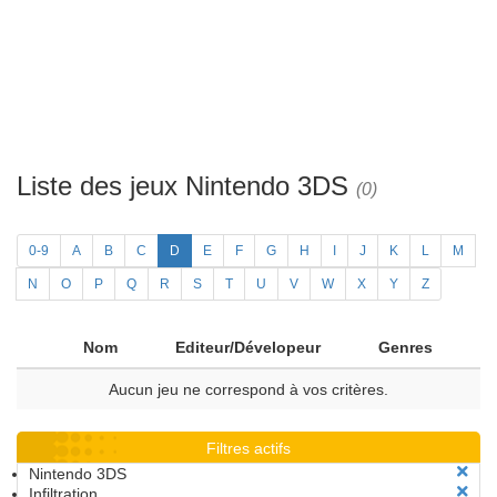
Liste des jeux Nintendo 3DS
(0)
0-9
A
B
C
D
E
F
G
H
I
J
K
L
M
N
O
P
Q
R
S
T
U
V
W
X
Y
Z
Nom
Editeur/Dévelopeur
Genres
Aucun jeu ne correspond à vos critères.
Filtres actifs
Nintendo 3DS
Infiltration