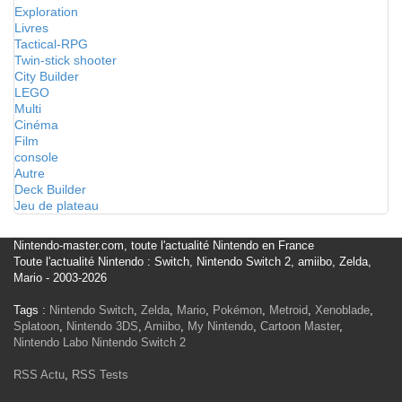
Exploration
Livres
Tactical-RPG
Twin-stick shooter
City Builder
LEGO
Multi
Cinéma
Film
console
Autre
Deck Builder
Jeu de plateau
Nintendo-master.com, toute l'actualité Nintendo en France
Toute l'actualité Nintendo : Switch, Nintendo Switch 2, amiibo, Zelda,
Mario - 2003-2026
Tags :
Nintendo Switch
,
Zelda
,
Mario
,
Pokémon
,
Metroid
,
Xenoblade
,
Splatoon
,
Nintendo 3DS
,
Amiibo
,
My Nintendo
,
Cartoon Master
,
Nintendo Labo
Nintendo Switch 2
RSS Actu
,
RSS Tests