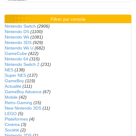
Filtrer par console
Nintendo Switch
(2906)
Nintendo DS
(1100)
Nintendo Wii
(1081)
Nintendo 3DS
(929)
Nintendo Wii U
(682)
GameCube
(422)
Nintendo 64
(315)
Nintendo Switch 2
(231)
NES
(138)
Super NES
(137)
GameBoy
(119)
Actualité
(111)
GameBoy Advance
(67)
Mobile
(42)
Retro-Gaming
(15)
New Nintendo 3DS
(11)
LEGO
(5)
Plateformes
(4)
Cinéma
(3)
Société
(2)
Nintendo 2DS
(1)