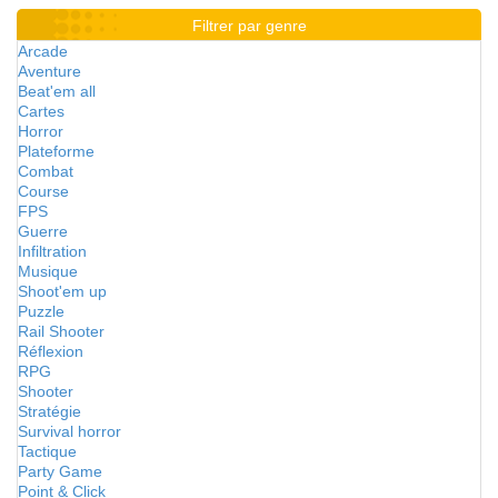
Filtrer par genre
Arcade
Aventure
Beat'em all
Cartes
Horror
Plateforme
Combat
Course
FPS
Guerre
Infiltration
Musique
Shoot'em up
Puzzle
Rail Shooter
Réflexion
RPG
Shooter
Stratégie
Survival horror
Tactique
Party Game
Point & Click