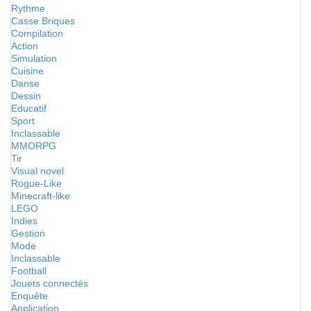
Rythme
Casse Briques
Compilation
Action
Simulation
Cuisine
Danse
Dessin
Educatif
Sport
Inclassable
MMORPG
Tir
Visual novel
Rogue-Like
Minecraft-like
LEGO
Indies
Gestion
Mode
Inclassable
Football
Jouets connectés
Enquête
Application