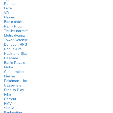
Rumeur
Livre
VR
Flipper
Bac à sable
Rainy Frog
Thriller narratif
Metroidvania
Tower Defense
Dungeon RPG
Rogue-Lite
Hack-and-Slash
Cascade
Battle Royale
Moba
Coopération
Mecha
Pokémon-Like
Casse-tête
Free-to-Play
Film
Horreur
FMV
Survie
Exploration