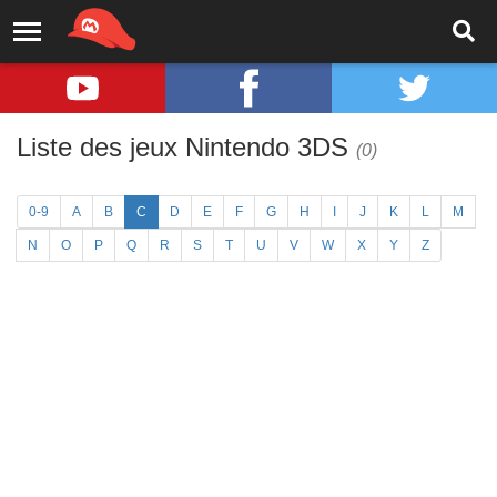
Liste des jeux Nintendo 3DS
(0)
0-9
A
B
C
D
E
F
G
H
I
J
K
L
M
N
O
P
Q
R
S
T
U
V
W
X
Y
Z