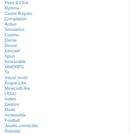
Point & Click
Rythme
Casse Briques
Compilation
Action
Simulation
Cuisine
Danse
Dessin
Educatif
Sport
Inclassable
MMORPG
Tir
Visual novel
Rogue-Like
Minecraft-like
LEGO
Indies
Gestion
Mode
Inclassable
Football
Jouets connectés
Enquête