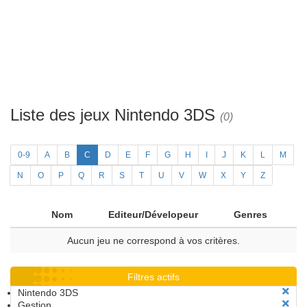
Liste des jeux Nintendo 3DS
(0)
0-9
A
B
C
D
E
F
G
H
I
J
K
L
M
N
O
P
Q
R
S
T
U
V
W
X
Y
Z
Nom
Editeur/Dévelopeur
Genres
Aucun jeu ne correspond à vos critères.
Filtres actifs
Nintendo 3DS
Gestion