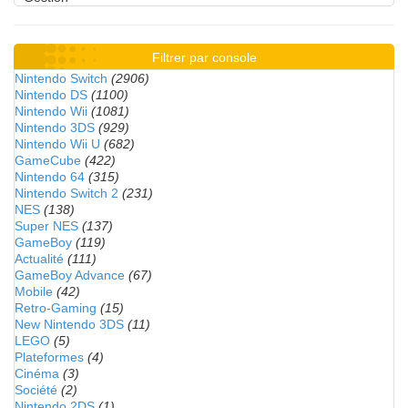
Filtrer par console
Nintendo Switch
(2906)
Nintendo DS
(1100)
Nintendo Wii
(1081)
Nintendo 3DS
(929)
Nintendo Wii U
(682)
GameCube
(422)
Nintendo 64
(315)
Nintendo Switch 2
(231)
NES
(138)
Super NES
(137)
GameBoy
(119)
Actualité
(111)
GameBoy Advance
(67)
Mobile
(42)
Retro-Gaming
(15)
New Nintendo 3DS
(11)
LEGO
(5)
Plateformes
(4)
Cinéma
(3)
Société
(2)
Nintendo 2DS
(1)