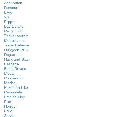
Application
Rumeur
Livre
VR
Flipper
Bac à sable
Rainy Frog
Thriller narratif
Metroidvania
Tower Defense
Dungeon RPG
Rogue-Lite
Hack-and-Slash
Cascade
Battle Royale
Moba
Coopération
Mecha
Pokémon-Like
Casse-tête
Free-to-Play
Film
Horreur
FMV
Survie