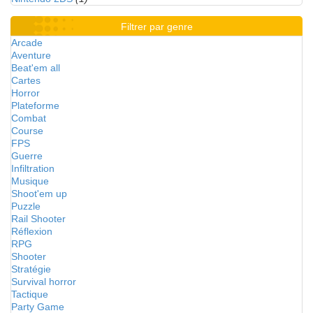
Filtrer par genre
Arcade
Aventure
Beat'em all
Cartes
Horror
Plateforme
Combat
Course
FPS
Guerre
Infiltration
Musique
Shoot'em up
Puzzle
Rail Shooter
Réflexion
RPG
Shooter
Stratégie
Survival horror
Tactique
Party Game