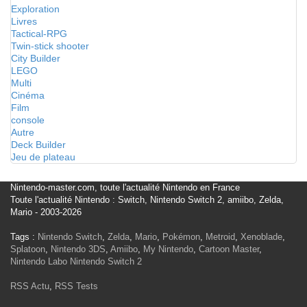
Exploration
Livres
Tactical-RPG
Twin-stick shooter
City Builder
LEGO
Multi
Cinéma
Film
console
Autre
Deck Builder
Jeu de plateau
Nintendo-master.com, toute l'actualité Nintendo en France
Toute l'actualité Nintendo : Switch, Nintendo Switch 2, amiibo, Zelda,
Mario - 2003-2026
Tags :
Nintendo Switch
,
Zelda
,
Mario
,
Pokémon
,
Metroid
,
Xenoblade
,
Splatoon
,
Nintendo 3DS
,
Amiibo
,
My Nintendo
,
Cartoon Master
,
Nintendo Labo
Nintendo Switch 2
RSS Actu
,
RSS Tests