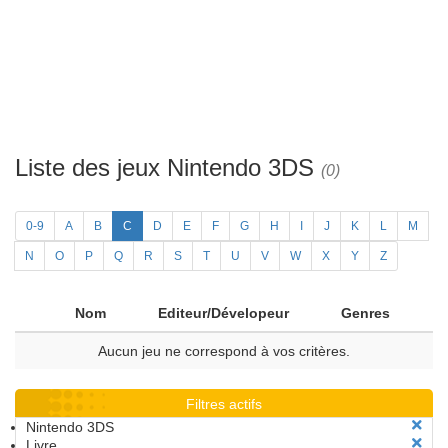
Liste des jeux Nintendo 3DS
(0)
0-9
A
B
C
D
E
F
G
H
I
J
K
L
M
N
O
P
Q
R
S
T
U
V
W
X
Y
Z
Nom
Editeur/Dévelopeur
Genres
Aucun jeu ne correspond à vos critères.
Filtres actifs
Nintendo 3DS
Livre