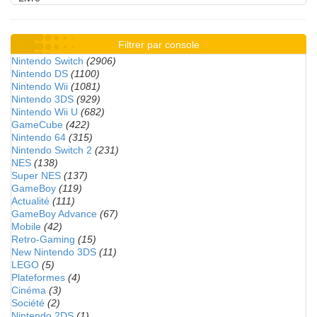
Filtrer par console
Nintendo Switch
(2906)
Nintendo DS
(1100)
Nintendo Wii
(1081)
Nintendo 3DS
(929)
Nintendo Wii U
(682)
GameCube
(422)
Nintendo 64
(315)
Nintendo Switch 2
(231)
NES
(138)
Super NES
(137)
GameBoy
(119)
Actualité
(111)
GameBoy Advance
(67)
Mobile
(42)
Retro-Gaming
(15)
New Nintendo 3DS
(11)
LEGO
(5)
Plateformes
(4)
Cinéma
(3)
Société
(2)
Nintendo 2DS
(1)