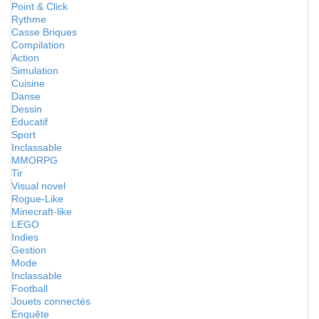
Point & Click
Rythme
Casse Briques
Compilation
Action
Simulation
Cuisine
Danse
Dessin
Educatif
Sport
Inclassable
MMORPG
Tir
Visual novel
Rogue-Like
Minecraft-like
LEGO
Indies
Gestion
Mode
Inclassable
Football
Jouets connectés
Enquête