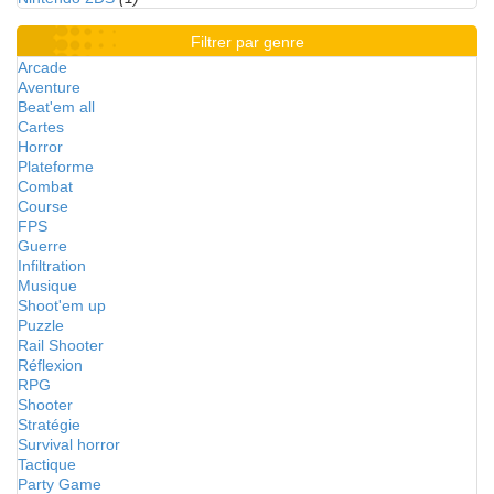
Filtrer par genre
Arcade
Aventure
Beat'em all
Cartes
Horror
Plateforme
Combat
Course
FPS
Guerre
Infiltration
Musique
Shoot'em up
Puzzle
Rail Shooter
Réflexion
RPG
Shooter
Stratégie
Survival horror
Tactique
Party Game