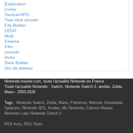
Exploration
Livres
Tactical-RPG
Twin-stick shooter
City Builder
LEGO
Multi
Cinéma
Film
console
Autre
Deck Builder
Jeu de plateau
Nintendo-master.com, toute l'actualité Nintendo en France
Toute l'actualité Nintendo : Switch, Nintendo Switch 2, amiibo, Zelda,
Mario - 2003-2026
Tags :
Nintendo Switch
,
Zelda
,
Mario
,
Pokémon
,
Metroid
,
Xenoblade
,
Splatoon
,
Nintendo 3DS
,
Amiibo
,
My Nintendo
,
Cartoon Master
,
Nintendo Labo
Nintendo Switch 2
RSS Actu
,
RSS Tests