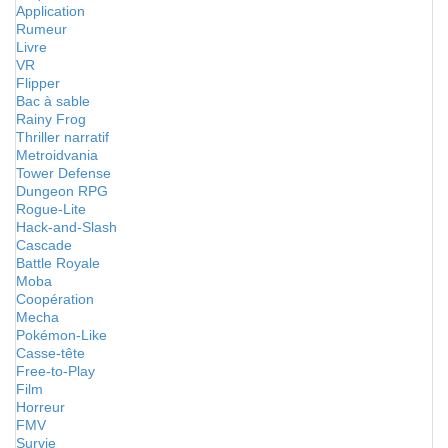
Application
Rumeur
Livre
VR
Flipper
Bac à sable
Rainy Frog
Thriller narratif
Metroidvania
Tower Defense
Dungeon RPG
Rogue-Lite
Hack-and-Slash
Cascade
Battle Royale
Moba
Coopération
Mecha
Pokémon-Like
Casse-tête
Free-to-Play
Film
Horreur
FMV
Survie