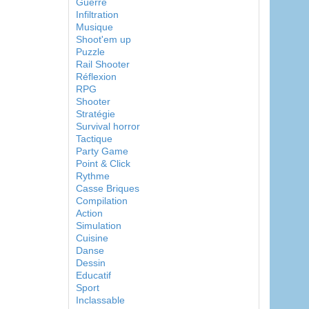
Guerre
Infiltration
Musique
Shoot'em up
Puzzle
Rail Shooter
Réflexion
RPG
Shooter
Stratégie
Survival horror
Tactique
Party Game
Point & Click
Rythme
Casse Briques
Compilation
Action
Simulation
Cuisine
Danse
Dessin
Educatif
Sport
Inclassable