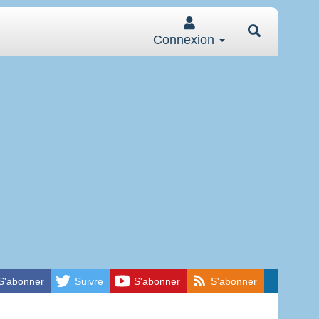
Connexion
S'abonner
Suivre
S'abonner
S'abonner