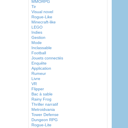
MMORPG
Tir
Visual novel
Rogue-Like
Minecraft-like
LEGO
Indies
Gestion
Mode
Inclassable
Football
Jouets connectés
Enquête
Application
Rumeur
Livre
VR
Flipper
Bac à sable
Rainy Frog
Thriller narratif
Metroidvania
Tower Defense
Dungeon RPG
Rogue-Lite