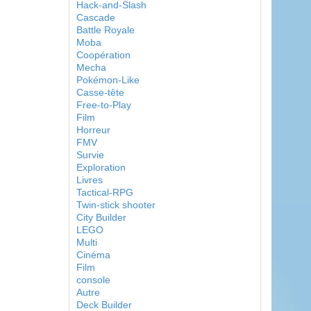
Hack-and-Slash
Cascade
Battle Royale
Moba
Coopération
Mecha
Pokémon-Like
Casse-tête
Free-to-Play
Film
Horreur
FMV
Survie
Exploration
Livres
Tactical-RPG
Twin-stick shooter
City Builder
LEGO
Multi
Cinéma
Film
console
Autre
Deck Builder