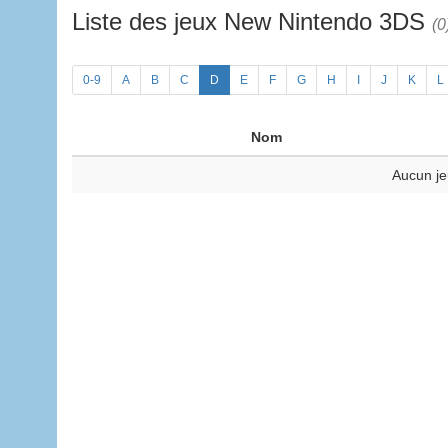
Liste des jeux New Nintendo 3DS
(0
0-9
A
B
C
D
E
F
G
H
I
J
K
L
Nom
Aucun je