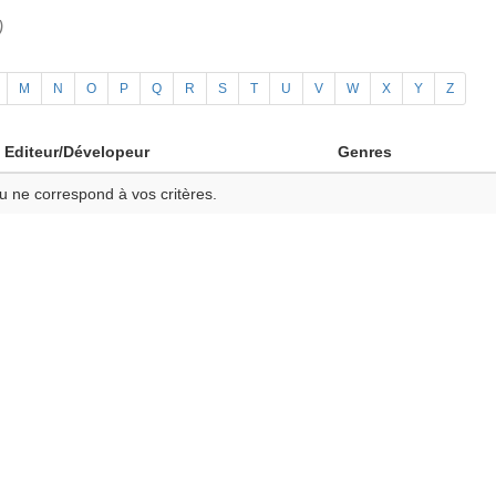
)
M
N
O
P
Q
R
S
T
U
V
W
X
Y
Z
Editeur/Dévelopeur
Genres
u ne correspond à vos critères.