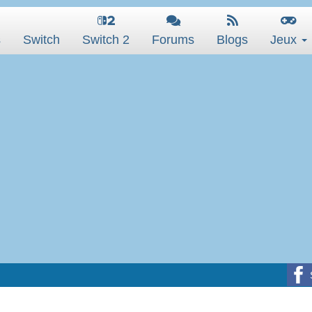
s
Switch
Switch 2
Forums
Blogs
Jeux