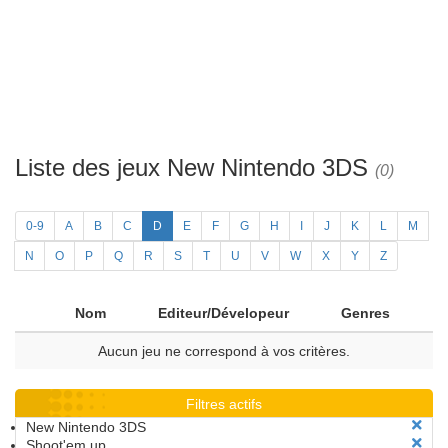
Liste des jeux New Nintendo 3DS
(0)
0-9
A
B
C
D
E
F
G
H
I
J
K
L
M
N
O
P
Q
R
S
T
U
V
W
X
Y
Z
Nom
Editeur/Dévelopeur
Genres
Aucun jeu ne correspond à vos critères.
Filtres actifs
New Nintendo 3DS
Shoot'em up