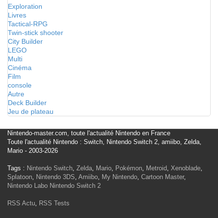
Exploration
Livres
Tactical-RPG
Twin-stick shooter
City Builder
LEGO
Multi
Cinéma
Film
console
Autre
Deck Builder
Jeu de plateau
Nintendo-master.com, toute l'actualité Nintendo en France
Toute l'actualité Nintendo : Switch, Nintendo Switch 2, amiibo, Zelda,
Mario - 2003-2026
Tags :
Nintendo Switch
,
Zelda
,
Mario
,
Pokémon
,
Metroid
,
Xenoblade
,
Splatoon
,
Nintendo 3DS
,
Amiibo
,
My Nintendo
,
Cartoon Master
,
Nintendo Labo
Nintendo Switch 2
RSS Actu
,
RSS Tests