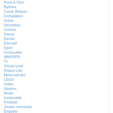
Point & Click
Rythme
Casse Briques
Compilation
Action
Simulation
Cuisine
Danse
Dessin
Educatif
Sport
Inclassable
MMORPG
Tir
Visual novel
Rogue-Like
Minecraft-like
LEGO
Indies
Gestion
Mode
Inclassable
Football
Jouets connectés
Enquête