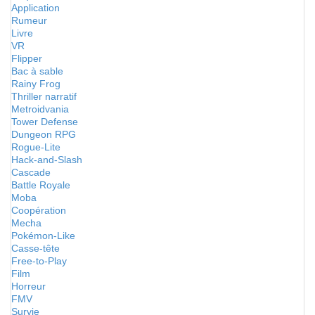
Application
Rumeur
Livre
VR
Flipper
Bac à sable
Rainy Frog
Thriller narratif
Metroidvania
Tower Defense
Dungeon RPG
Rogue-Lite
Hack-and-Slash
Cascade
Battle Royale
Moba
Coopération
Mecha
Pokémon-Like
Casse-tête
Free-to-Play
Film
Horreur
FMV
Survie