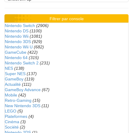
Filtrer par console
Nintendo Switch
(2906)
Nintendo DS
(1100)
Nintendo Wii
(1081)
Nintendo 3DS
(929)
Nintendo Wii U
(682)
GameCube
(422)
Nintendo 64
(315)
Nintendo Switch 2
(231)
NES
(138)
Super NES
(137)
GameBoy
(119)
Actualité
(111)
GameBoy Advance
(67)
Mobile
(42)
Retro-Gaming
(15)
New Nintendo 3DS
(11)
LEGO
(5)
Plateformes
(4)
Cinéma
(3)
Société
(2)
Nintendo 2DS
(1)