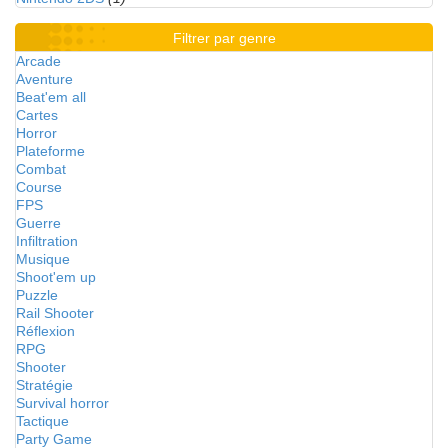
Filtrer par genre
Arcade
Aventure
Beat'em all
Cartes
Horror
Plateforme
Combat
Course
FPS
Guerre
Infiltration
Musique
Shoot'em up
Puzzle
Rail Shooter
Réflexion
RPG
Shooter
Stratégie
Survival horror
Tactique
Party Game