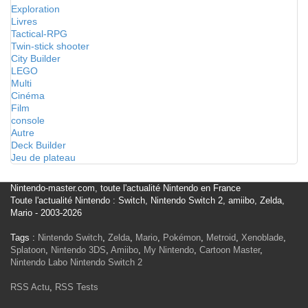
Exploration
Livres
Tactical-RPG
Twin-stick shooter
City Builder
LEGO
Multi
Cinéma
Film
console
Autre
Deck Builder
Jeu de plateau
Nintendo-master.com, toute l'actualité Nintendo en France
Toute l'actualité Nintendo : Switch, Nintendo Switch 2, amiibo, Zelda,
Mario - 2003-2026
Tags :
Nintendo Switch
,
Zelda
,
Mario
,
Pokémon
,
Metroid
,
Xenoblade
,
Splatoon
,
Nintendo 3DS
,
Amiibo
,
My Nintendo
,
Cartoon Master
,
Nintendo Labo
Nintendo Switch 2
RSS Actu
,
RSS Tests