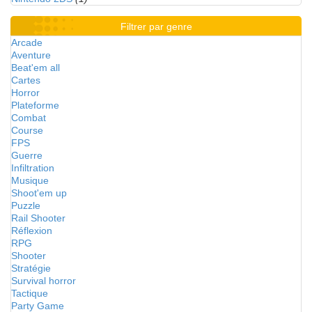
Filtrer par genre
Arcade
Aventure
Beat'em all
Cartes
Horror
Plateforme
Combat
Course
FPS
Guerre
Infiltration
Musique
Shoot'em up
Puzzle
Rail Shooter
Réflexion
RPG
Shooter
Stratégie
Survival horror
Tactique
Party Game