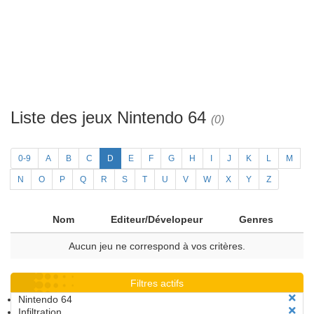
Liste des jeux Nintendo 64
(0)
0-9
A
B
C
D
E
F
G
H
I
J
K
L
M
N
O
P
Q
R
S
T
U
V
W
X
Y
Z
Nom
Editeur/Dévelopeur
Genres
Aucun jeu ne correspond à vos critères.
Filtres actifs
Nintendo 64
Infiltration