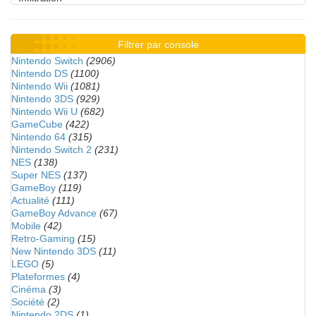
Filtrer par console
Nintendo Switch
(2906)
Nintendo DS
(1100)
Nintendo Wii
(1081)
Nintendo 3DS
(929)
Nintendo Wii U
(682)
GameCube
(422)
Nintendo 64
(315)
Nintendo Switch 2
(231)
NES
(138)
Super NES
(137)
GameBoy
(119)
Actualité
(111)
GameBoy Advance
(67)
Mobile
(42)
Retro-Gaming
(15)
New Nintendo 3DS
(11)
LEGO
(5)
Plateformes
(4)
Cinéma
(3)
Société
(2)
Nintendo 2DS
(1)