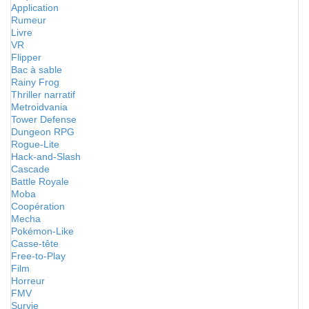
Application
Rumeur
Livre
VR
Flipper
Bac à sable
Rainy Frog
Thriller narratif
Metroidvania
Tower Defense
Dungeon RPG
Rogue-Lite
Hack-and-Slash
Cascade
Battle Royale
Moba
Coopération
Mecha
Pokémon-Like
Casse-tête
Free-to-Play
Film
Horreur
FMV
Survie