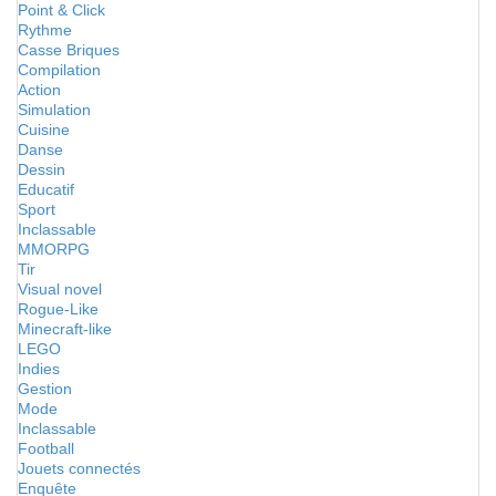
Point & Click
Rythme
Casse Briques
Compilation
Action
Simulation
Cuisine
Danse
Dessin
Educatif
Sport
Inclassable
MMORPG
Tir
Visual novel
Rogue-Like
Minecraft-like
LEGO
Indies
Gestion
Mode
Inclassable
Football
Jouets connectés
Enquête