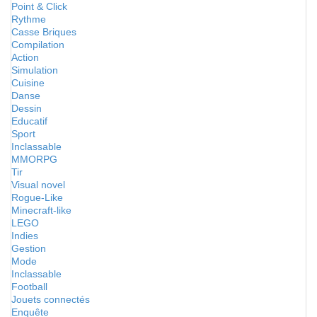
Point & Click
Rythme
Casse Briques
Compilation
Action
Simulation
Cuisine
Danse
Dessin
Educatif
Sport
Inclassable
MMORPG
Tir
Visual novel
Rogue-Like
Minecraft-like
LEGO
Indies
Gestion
Mode
Inclassable
Football
Jouets connectés
Enquête