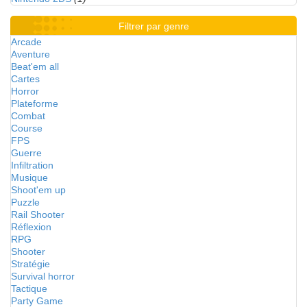
Filtrer par genre
Arcade
Aventure
Beat'em all
Cartes
Horror
Plateforme
Combat
Course
FPS
Guerre
Infiltration
Musique
Shoot'em up
Puzzle
Rail Shooter
Réflexion
RPG
Shooter
Stratégie
Survival horror
Tactique
Party Game