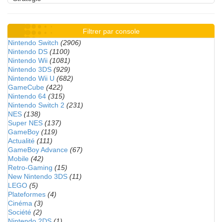
Filtrer par console
Nintendo Switch
(2906)
Nintendo DS
(1100)
Nintendo Wii
(1081)
Nintendo 3DS
(929)
Nintendo Wii U
(682)
GameCube
(422)
Nintendo 64
(315)
Nintendo Switch 2
(231)
NES
(138)
Super NES
(137)
GameBoy
(119)
Actualité
(111)
GameBoy Advance
(67)
Mobile
(42)
Retro-Gaming
(15)
New Nintendo 3DS
(11)
LEGO
(5)
Plateformes
(4)
Cinéma
(3)
Société
(2)
Nintendo 2DS
(1)