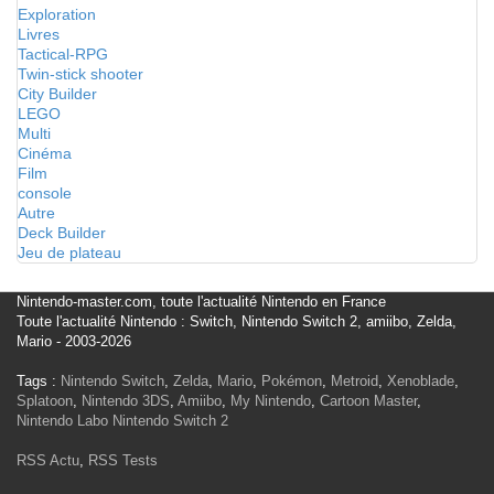
Exploration
Livres
Tactical-RPG
Twin-stick shooter
City Builder
LEGO
Multi
Cinéma
Film
console
Autre
Deck Builder
Jeu de plateau
Nintendo-master.com, toute l'actualité Nintendo en France
Toute l'actualité Nintendo : Switch, Nintendo Switch 2, amiibo, Zelda,
Mario - 2003-2026
Tags :
Nintendo Switch
,
Zelda
,
Mario
,
Pokémon
,
Metroid
,
Xenoblade
,
Splatoon
,
Nintendo 3DS
,
Amiibo
,
My Nintendo
,
Cartoon Master
,
Nintendo Labo
Nintendo Switch 2
RSS Actu
,
RSS Tests