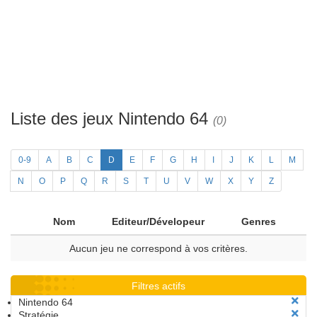
Liste des jeux Nintendo 64
(0)
0-9
A
B
C
D
E
F
G
H
I
J
K
L
M
N
O
P
Q
R
S
T
U
V
W
X
Y
Z
Nom
Editeur/Dévelopeur
Genres
Aucun jeu ne correspond à vos critères.
Filtres actifs
Nintendo 64
Stratégie