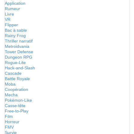
Application
Rumeur
Livre
VR
Flipper
Bac à sable
Rainy Frog
Thriller narratif
Metroidvania
Tower Defense
Dungeon RPG
Rogue-Lite
Hack-and-Slash
Cascade
Battle Royale
Moba
Coopération
Mecha
Pokémon-Like
Casse-tête
Free-to-Play
Film
Horreur
FMV
Survie