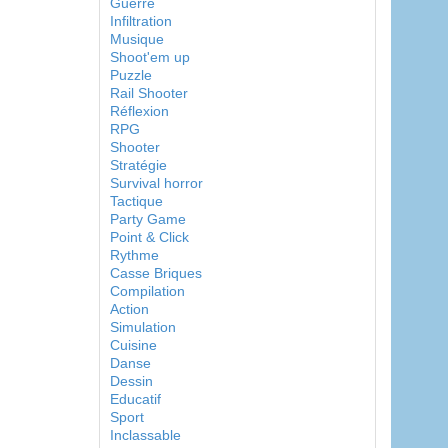
Guerre
Infiltration
Musique
Shoot'em up
Puzzle
Rail Shooter
Réflexion
RPG
Shooter
Stratégie
Survival horror
Tactique
Party Game
Point & Click
Rythme
Casse Briques
Compilation
Action
Simulation
Cuisine
Danse
Dessin
Educatif
Sport
Inclassable