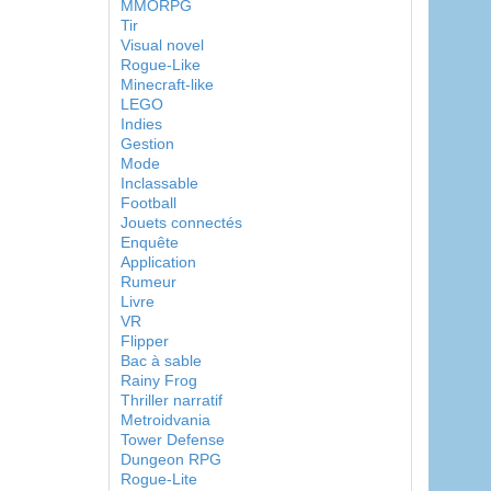
MMORPG
Tir
Visual novel
Rogue-Like
Minecraft-like
LEGO
Indies
Gestion
Mode
Inclassable
Football
Jouets connectés
Enquête
Application
Rumeur
Livre
VR
Flipper
Bac à sable
Rainy Frog
Thriller narratif
Metroidvania
Tower Defense
Dungeon RPG
Rogue-Lite