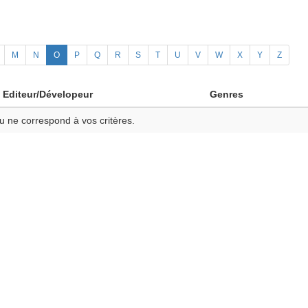
M
N
O
P
Q
R
S
T
U
V
W
X
Y
Z
Editeur/Dévelopeur
Genres
u ne correspond à vos critères.