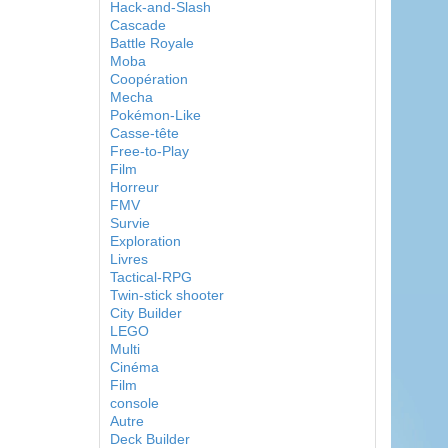
Hack-and-Slash
Cascade
Battle Royale
Moba
Coopération
Mecha
Pokémon-Like
Casse-tête
Free-to-Play
Film
Horreur
FMV
Survie
Exploration
Livres
Tactical-RPG
Twin-stick shooter
City Builder
LEGO
Multi
Cinéma
Film
console
Autre
Deck Builder