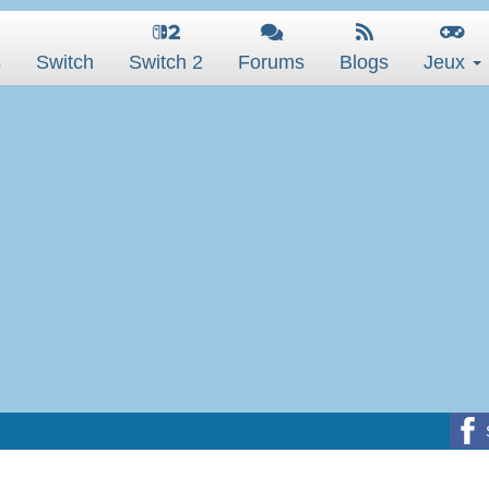
s
Switch
Switch 2
Forums
Blogs
Jeux