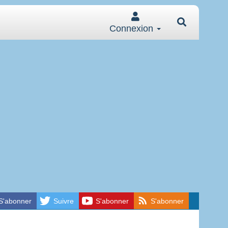
Connexion
S'abonner
Suivre
S'abonner
S'abonner