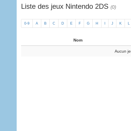
Liste des jeux Nintendo 2DS
(0)
0-9
A
B
C
D
E
F
G
H
I
J
K
L
Nom
Aucun je