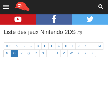
Liste des jeux Nintendo 2DS
(0)
0-9
A
B
C
D
E
F
G
H
I
J
K
L
M
N
O
P
Q
R
S
T
U
V
W
X
Y
Z