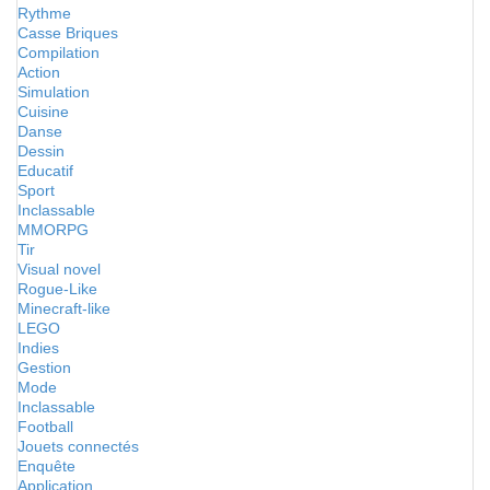
Rythme
Casse Briques
Compilation
Action
Simulation
Cuisine
Danse
Dessin
Educatif
Sport
Inclassable
MMORPG
Tir
Visual novel
Rogue-Like
Minecraft-like
LEGO
Indies
Gestion
Mode
Inclassable
Football
Jouets connectés
Enquête
Application