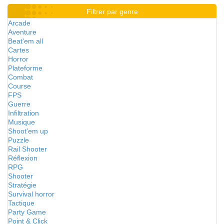
Filtrer par genre
Arcade
Aventure
Beat'em all
Cartes
Horror
Plateforme
Combat
Course
FPS
Guerre
Infiltration
Musique
Shoot'em up
Puzzle
Rail Shooter
Réflexion
RPG
Shooter
Stratégie
Survival horror
Tactique
Party Game
Point & Click