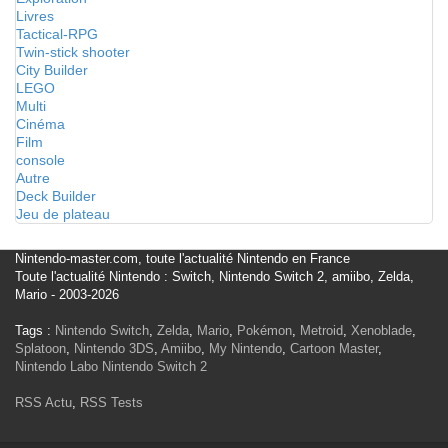
Livres
Tactical-RPG
Twin-stick shooter
City Builder
LEGO
Multi
Cinéma
Film
console
Autre
Deck Builder
Jeu de plateau
Nintendo-master.com, toute l'actualité Nintendo en France
Toute l'actualité Nintendo : Switch, Nintendo Switch 2, amiibo, Zelda,
Mario - 2003-2026
Tags :
Nintendo Switch
,
Zelda
,
Mario
,
Pokémon
,
Metroid
,
Xenoblade
,
Splatoon
,
Nintendo 3DS
,
Amiibo
,
My Nintendo
,
Cartoon Master
,
Nintendo Labo
Nintendo Switch 2
RSS Actu
,
RSS Tests