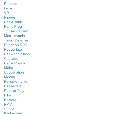
Rumeur
Livre
VR
Flipper
Bac à sable
Rainy Frog
Thriller narratif
Metroidvania
Tower Defense
Dungeon RPG
Rogue-Lite
Hack-and-Slash
Cascade
Battle Royale
Moba
Coopération
Mecha
Pokémon-Like
Casse-tête
Free-to-Play
Film
Horreur
FMV
Survie
Exploration