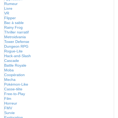
Rumeur
Livre
VR
Flipper
Bac à sable
Rainy Frog
Thriller narratif
Metroidvania
Tower Defense
Dungeon RPG
Rogue-Lite
Hack-and-Slash
Cascade
Battle Royale
Moba
Coopération
Mecha
Pokémon-Like
Casse-tête
Free-to-Play
Film
Horreur
FMV
Survie
Exploration