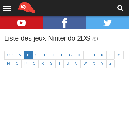
Liste des jeux Nintendo 2DS
(0)
0-9
A
B
C
D
E
F
G
H
I
J
K
L
M
N
O
P
Q
R
S
T
U
V
W
X
Y
Z