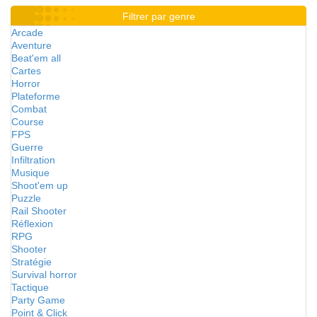
Filtrer par genre
Arcade
Aventure
Beat'em all
Cartes
Horror
Plateforme
Combat
Course
FPS
Guerre
Infiltration
Musique
Shoot'em up
Puzzle
Rail Shooter
Réflexion
RPG
Shooter
Stratégie
Survival horror
Tactique
Party Game
Point & Click