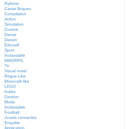
Rythme
Casse Briques
Compilation
Action
Simulation
Cuisine
Danse
Dessin
Educatif
Sport
Inclassable
MMORPG
Tir
Visual novel
Rogue-Like
Minecraft-like
LEGO
Indies
Gestion
Mode
Inclassable
Football
Jouets connectés
Enquête
Application