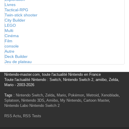
Livres
Tactical-RPG
Twin-stick shooter
City Builder
LEGO
Multi
Cinéma
Film
console
Autre
Deck Builder
Jeu de plateau
Nintendo-master.com, toute l'actualité Nintendo en France
Toute l'actualité Nintendo : Switch, Nintendo Switch 2, amiibo, Zelda,
Mario - 2003-2026
Tags :
Nintendo Switch
,
Zelda
,
Mario
,
Pokémon
,
Metroid
,
Xenoblade
,
Splatoon
,
Nintendo 3DS
,
Amiibo
,
My Nintendo
,
Cartoon Master
,
Nintendo Labo
Nintendo Switch 2
RSS Actu
,
RSS Tests