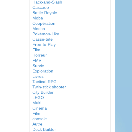
Hack-and-Slash
Cascade
Battle Royale
Moba
Coopération
Mecha
Pokémon-Like
Casse-tête
Free-to-Play
Film
Horreur
FMV
Survie
Exploration
Livres
Tactical-RPG
Twin-stick shooter
City Builder
LEGO
Multi
Cinéma
Film
console
Autre
Deck Builder