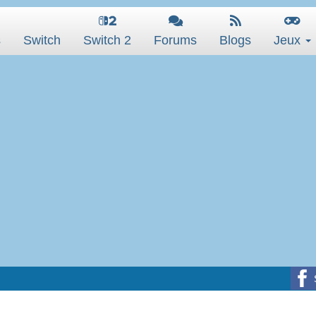
s
Switch
Switch 2
Forums
Blogs
Jeux