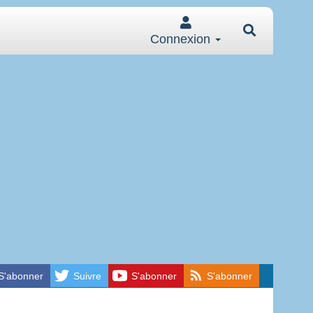
Connexion
S'abonner
Suivre
S'abonner
S'abonner