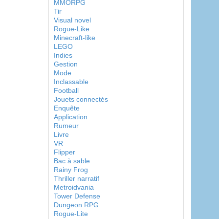
MMORPG
Tir
Visual novel
Rogue-Like
Minecraft-like
LEGO
Indies
Gestion
Mode
Inclassable
Football
Jouets connectés
Enquête
Application
Rumeur
Livre
VR
Flipper
Bac à sable
Rainy Frog
Thriller narratif
Metroidvania
Tower Defense
Dungeon RPG
Rogue-Lite