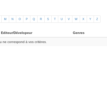
M
N
O
P
Q
R
S
T
U
V
W
X
Y
Z
Editeur/Dévelopeur
Genres
u ne correspond à vos critères.