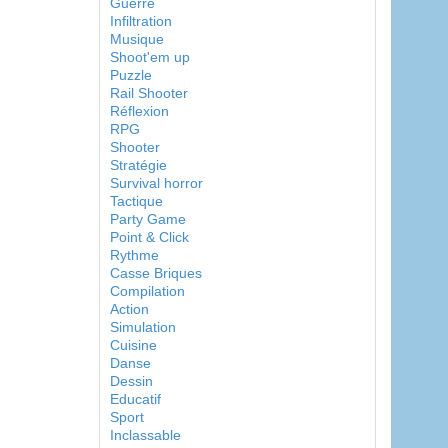
Guerre
Infiltration
Musique
Shoot'em up
Puzzle
Rail Shooter
Réflexion
RPG
Shooter
Stratégie
Survival horror
Tactique
Party Game
Point & Click
Rythme
Casse Briques
Compilation
Action
Simulation
Cuisine
Danse
Dessin
Educatif
Sport
Inclassable