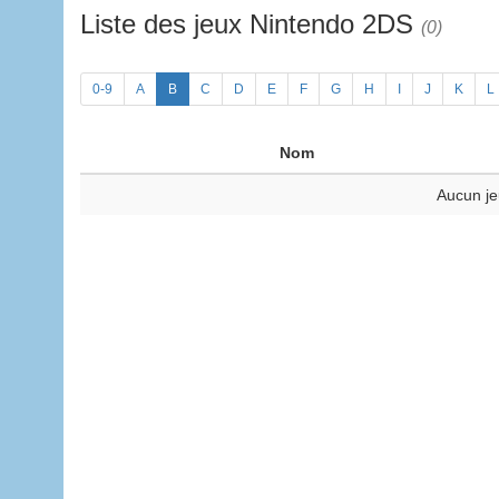
Liste des jeux Nintendo 2DS
(0)
0-9
A
B
C
D
E
F
G
H
I
J
K
L
Nom
Aucun je