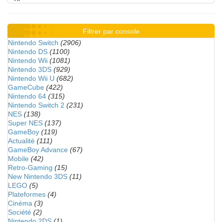
Filtrer par console
Nintendo Switch
(2906)
Nintendo DS
(1100)
Nintendo Wii
(1081)
Nintendo 3DS
(929)
Nintendo Wii U
(682)
GameCube
(422)
Nintendo 64
(315)
Nintendo Switch 2
(231)
NES
(138)
Super NES
(137)
GameBoy
(119)
Actualité
(111)
GameBoy Advance
(67)
Mobile
(42)
Retro-Gaming
(15)
New Nintendo 3DS
(11)
LEGO
(5)
Plateformes
(4)
Cinéma
(3)
Société
(2)
Nintendo 2DS
(1)