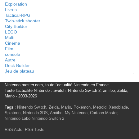
Exploration
Livres
Tactical-RPG
Twin-stick shooter
City Builder
LEGO
Multi
Cinéma
Film
console
Autre
Deck Builder
Jeu de plateau
Nintendo-master.com, toute l'actualité Nintendo en France
Toute l'actualité Nintendo : Switch, Nintendo Switch 2, amiibo, Zelda,
Mario - 2003-2026
Tags :
Nintendo Switch
,
Zelda
,
Mario
,
Pokémon
,
Metroid
,
Xenoblade
,
Splatoon
,
Nintendo 3DS
,
Amiibo
,
My Nintendo
,
Cartoon Master
,
Nintendo Labo
Nintendo Switch 2
RSS Actu
,
RSS Tests