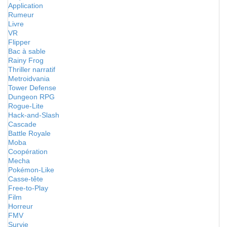
Application
Rumeur
Livre
VR
Flipper
Bac à sable
Rainy Frog
Thriller narratif
Metroidvania
Tower Defense
Dungeon RPG
Rogue-Lite
Hack-and-Slash
Cascade
Battle Royale
Moba
Coopération
Mecha
Pokémon-Like
Casse-tête
Free-to-Play
Film
Horreur
FMV
Survie