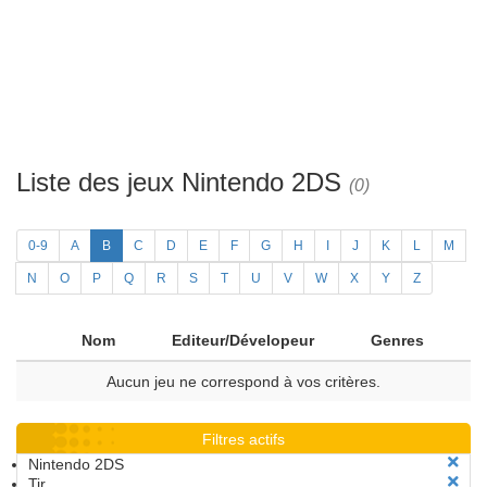
Liste des jeux Nintendo 2DS
(0)
0-9
A
B
C
D
E
F
G
H
I
J
K
L
M
N
O
P
Q
R
S
T
U
V
W
X
Y
Z
Nom
Editeur/Dévelopeur
Genres
Aucun jeu ne correspond à vos critères.
Filtres actifs
Nintendo 2DS
Tir