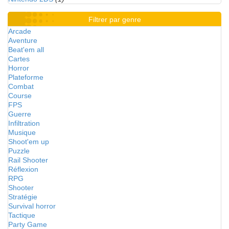
Filtrer par genre
Arcade
Aventure
Beat'em all
Cartes
Horror
Plateforme
Combat
Course
FPS
Guerre
Infiltration
Musique
Shoot'em up
Puzzle
Rail Shooter
Réflexion
RPG
Shooter
Stratégie
Survival horror
Tactique
Party Game