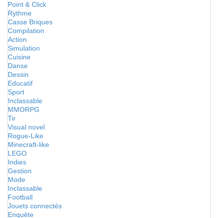
Point & Click
Rythme
Casse Briques
Compilation
Action
Simulation
Cuisine
Danse
Dessin
Educatif
Sport
Inclassable
MMORPG
Tir
Visual novel
Rogue-Like
Minecraft-like
LEGO
Indies
Gestion
Mode
Inclassable
Football
Jouets connectés
Enquête