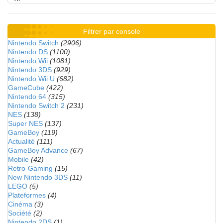
Filtrer par console
Nintendo Switch
(2906)
Nintendo DS
(1100)
Nintendo Wii
(1081)
Nintendo 3DS
(929)
Nintendo Wii U
(682)
GameCube
(422)
Nintendo 64
(315)
Nintendo Switch 2
(231)
NES
(138)
Super NES
(137)
GameBoy
(119)
Actualité
(111)
GameBoy Advance
(67)
Mobile
(42)
Retro-Gaming
(15)
New Nintendo 3DS
(11)
LEGO
(5)
Plateformes
(4)
Cinéma
(3)
Société
(2)
Nintendo 2DS
(1)