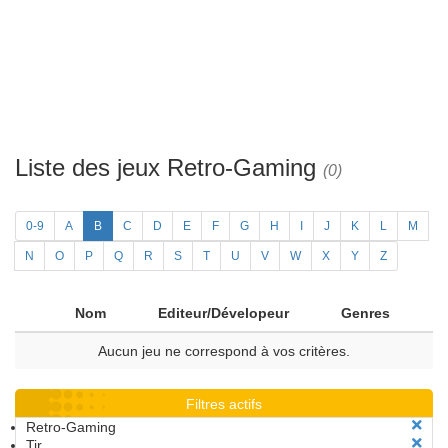
Liste des jeux Retro-Gaming
(0)
0-9
A
B
C
D
E
F
G
H
I
J
K
L
M
N
O
P
Q
R
S
T
U
V
W
X
Y
Z
Nom
Editeur/Dévelopeur
Genres
Aucun jeu ne correspond à vos critères.
Filtres actifs
Retro-Gaming
Tir