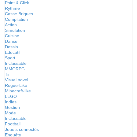
Point & Click
Rythme
Casse Briques
Compilation
Action
Simulation
Cuisine
Danse
Dessin
Educatif
Sport
Inclassable
MMORPG
Tir
Visual novel
Rogue-Like
Minecraft-like
LEGO
Indies
Gestion
Mode
Inclassable
Football
Jouets connectés
Enquête