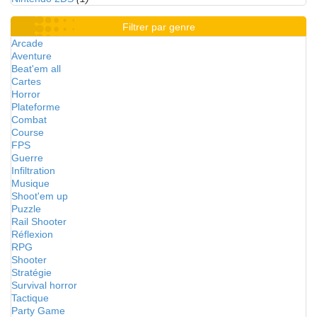
Filtrer par genre
Arcade
Aventure
Beat'em all
Cartes
Horror
Plateforme
Combat
Course
FPS
Guerre
Infiltration
Musique
Shoot'em up
Puzzle
Rail Shooter
Réflexion
RPG
Shooter
Stratégie
Survival horror
Tactique
Party Game