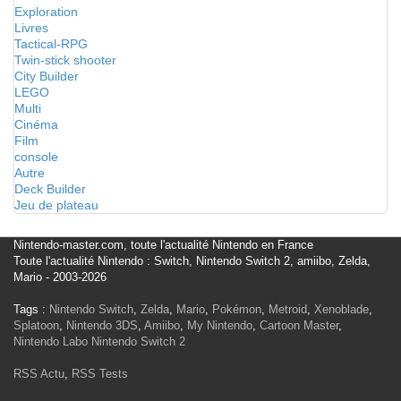
Exploration
Livres
Tactical-RPG
Twin-stick shooter
City Builder
LEGO
Multi
Cinéma
Film
console
Autre
Deck Builder
Jeu de plateau
Nintendo-master.com, toute l'actualité Nintendo en France
Toute l'actualité Nintendo : Switch, Nintendo Switch 2, amiibo, Zelda,
Mario - 2003-2026
Tags :
Nintendo Switch
,
Zelda
,
Mario
,
Pokémon
,
Metroid
,
Xenoblade
,
Splatoon
,
Nintendo 3DS
,
Amiibo
,
My Nintendo
,
Cartoon Master
,
Nintendo Labo
Nintendo Switch 2
RSS Actu
,
RSS Tests