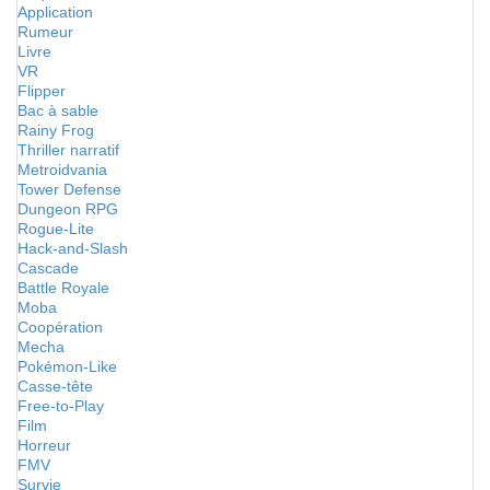
Application
Rumeur
Livre
VR
Flipper
Bac à sable
Rainy Frog
Thriller narratif
Metroidvania
Tower Defense
Dungeon RPG
Rogue-Lite
Hack-and-Slash
Cascade
Battle Royale
Moba
Coopération
Mecha
Pokémon-Like
Casse-tête
Free-to-Play
Film
Horreur
FMV
Survie