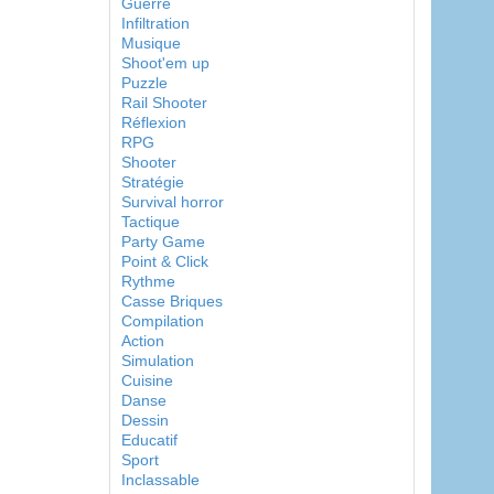
Guerre
Infiltration
Musique
Shoot'em up
Puzzle
Rail Shooter
Réflexion
RPG
Shooter
Stratégie
Survival horror
Tactique
Party Game
Point & Click
Rythme
Casse Briques
Compilation
Action
Simulation
Cuisine
Danse
Dessin
Educatif
Sport
Inclassable