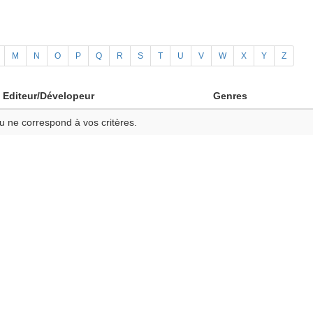
M
N
O
P
Q
R
S
T
U
V
W
X
Y
Z
Editeur/Dévelopeur
Genres
u ne correspond à vos critères.