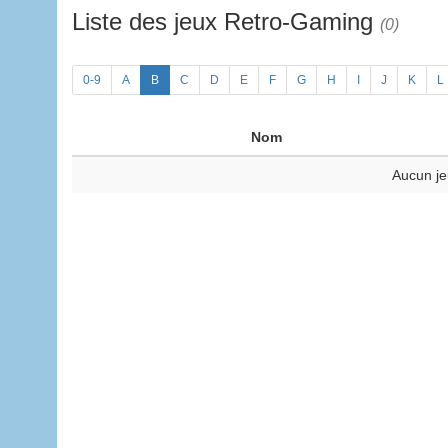
Liste des jeux Retro-Gaming
(0)
0-9
A
B
C
D
E
F
G
H
I
J
K
L
Nom
Aucun je