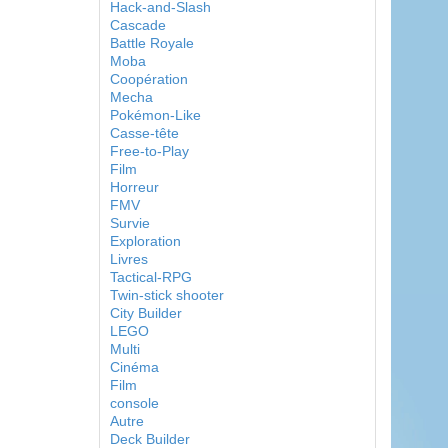
Hack-and-Slash
Cascade
Battle Royale
Moba
Coopération
Mecha
Pokémon-Like
Casse-tête
Free-to-Play
Film
Horreur
FMV
Survie
Exploration
Livres
Tactical-RPG
Twin-stick shooter
City Builder
LEGO
Multi
Cinéma
Film
console
Autre
Deck Builder