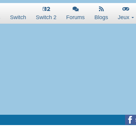
s
Switch
Switch 2
Forums
Blogs
Jeux