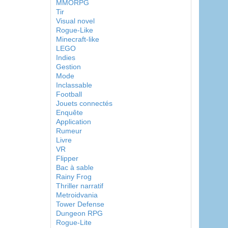
MMORPG
Tir
Visual novel
Rogue-Like
Minecraft-like
LEGO
Indies
Gestion
Mode
Inclassable
Football
Jouets connectés
Enquête
Application
Rumeur
Livre
VR
Flipper
Bac à sable
Rainy Frog
Thriller narratif
Metroidvania
Tower Defense
Dungeon RPG
Rogue-Lite