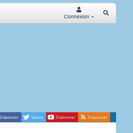
Connexion
S'abonner
Suivre
S'abonner
S'abonner