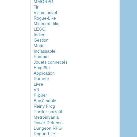
MMORPG
Tir
Visual novel
Rogue-Like
Minecraft-like
LEGO
Indies
Gestion
Mode
Inclassable
Football
Jouets connectés
Enquête
Application
Rumeur
Livre
VR
Flipper
Bac à sable
Rainy Frog
Thriller narratif
Metroidvania
Tower Defense
Dungeon RPG
Rogue-Lite