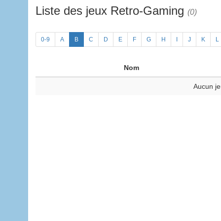
Liste des jeux Retro-Gaming
(0)
0-9
A
B
C
D
E
F
G
H
I
J
K
L
Nom
Aucun je