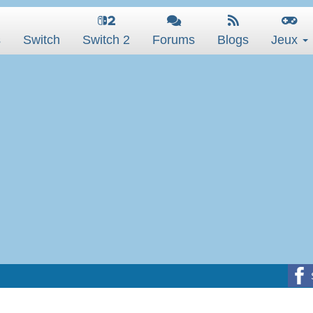
s
Switch
Switch 2
Forums
Blogs
Jeux