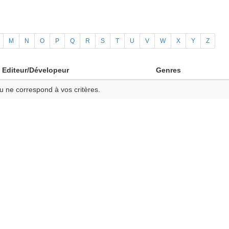
M
N
O
P
Q
R
S
T
U
V
W
X
Y
Z
Editeur/Dévelopeur
Genres
u ne correspond à vos critères.