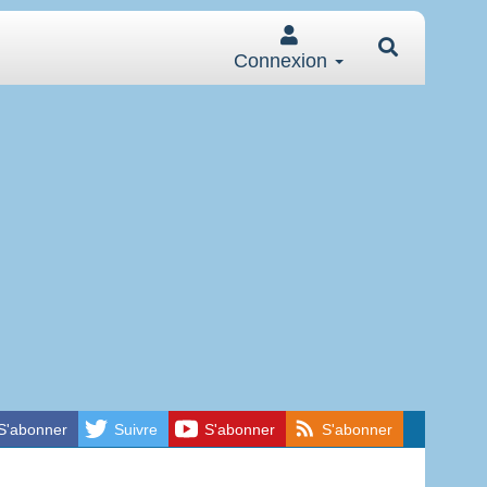
Connexion
S'abonner
Suivre
S'abonner
S'abonner