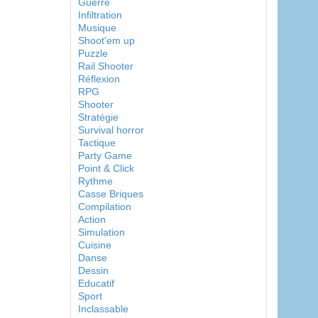
Guerre
Infiltration
Musique
Shoot'em up
Puzzle
Rail Shooter
Réflexion
RPG
Shooter
Stratégie
Survival horror
Tactique
Party Game
Point & Click
Rythme
Casse Briques
Compilation
Action
Simulation
Cuisine
Danse
Dessin
Educatif
Sport
Inclassable