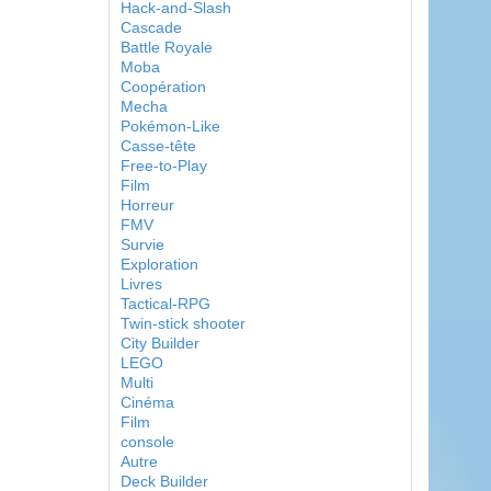
Hack-and-Slash
Cascade
Battle Royale
Moba
Coopération
Mecha
Pokémon-Like
Casse-tête
Free-to-Play
Film
Horreur
FMV
Survie
Exploration
Livres
Tactical-RPG
Twin-stick shooter
City Builder
LEGO
Multi
Cinéma
Film
console
Autre
Deck Builder