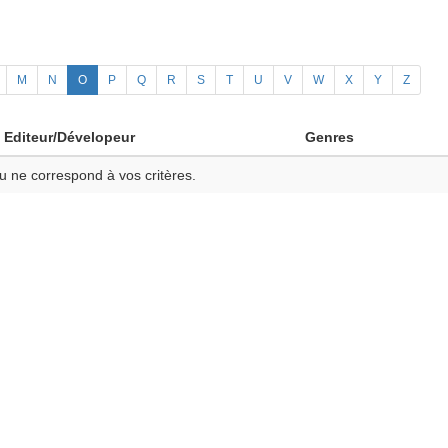
M
N
O
P
Q
R
S
T
U
V
W
X
Y
Z
Editeur/Dévelopeur
Genres
u ne correspond à vos critères.