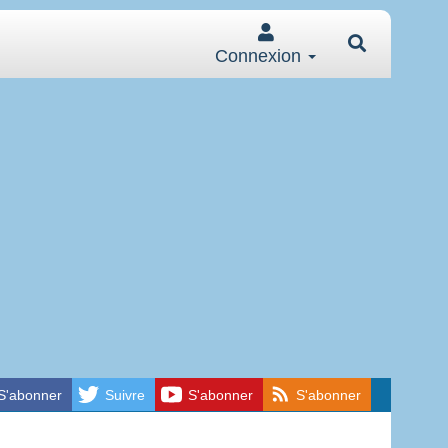
Connexion
S'abonner
Suivre
S'abonner
S'abonner