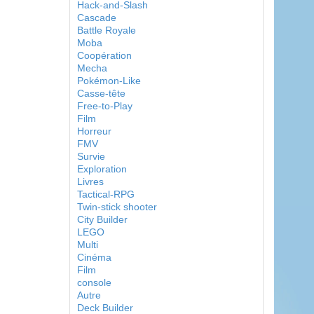
Hack-and-Slash
Cascade
Battle Royale
Moba
Coopération
Mecha
Pokémon-Like
Casse-tête
Free-to-Play
Film
Horreur
FMV
Survie
Exploration
Livres
Tactical-RPG
Twin-stick shooter
City Builder
LEGO
Multi
Cinéma
Film
console
Autre
Deck Builder