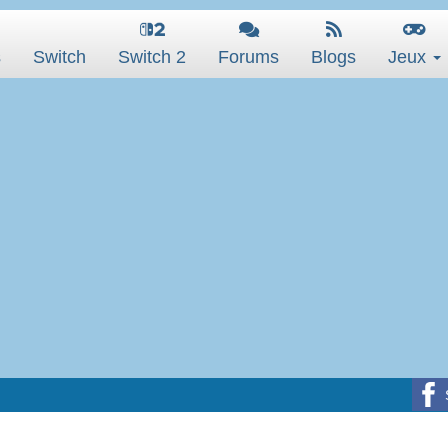
s
Switch
Switch 2
Forums
Blogs
Jeux