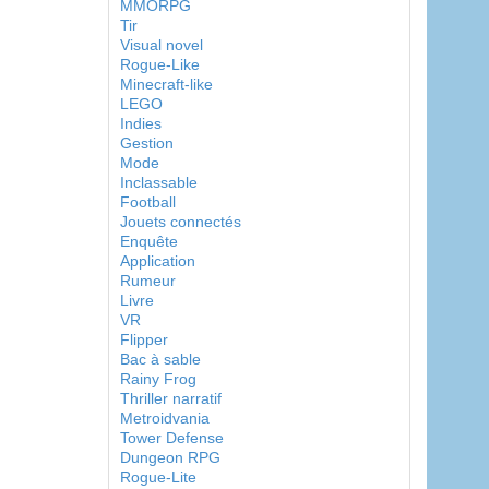
MMORPG
Tir
Visual novel
Rogue-Like
Minecraft-like
LEGO
Indies
Gestion
Mode
Inclassable
Football
Jouets connectés
Enquête
Application
Rumeur
Livre
VR
Flipper
Bac à sable
Rainy Frog
Thriller narratif
Metroidvania
Tower Defense
Dungeon RPG
Rogue-Lite