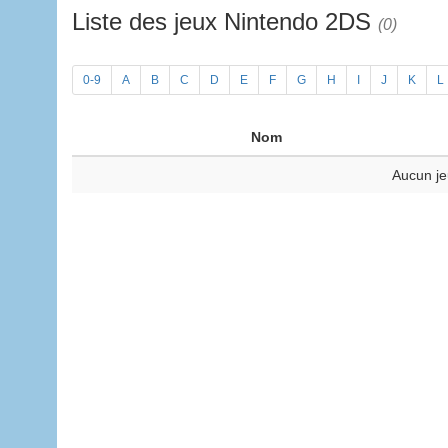
Liste des jeux Nintendo 2DS
(0)
0-9
A
B
C
D
E
F
G
H
I
J
K
L
Nom
Aucun je