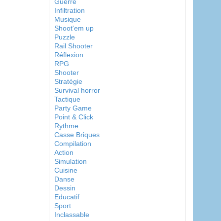
Guerre
Infiltration
Musique
Shoot'em up
Puzzle
Rail Shooter
Réflexion
RPG
Shooter
Stratégie
Survival horror
Tactique
Party Game
Point & Click
Rythme
Casse Briques
Compilation
Action
Simulation
Cuisine
Danse
Dessin
Educatif
Sport
Inclassable