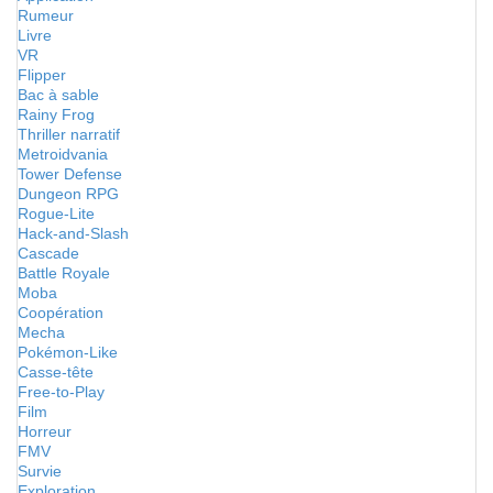
Rumeur
Livre
VR
Flipper
Bac à sable
Rainy Frog
Thriller narratif
Metroidvania
Tower Defense
Dungeon RPG
Rogue-Lite
Hack-and-Slash
Cascade
Battle Royale
Moba
Coopération
Mecha
Pokémon-Like
Casse-tête
Free-to-Play
Film
Horreur
FMV
Survie
Exploration