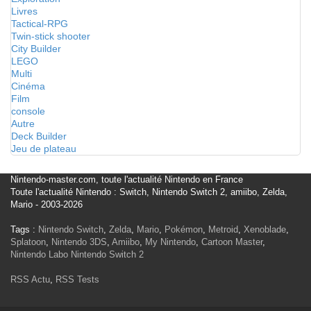
Livres
Tactical-RPG
Twin-stick shooter
City Builder
LEGO
Multi
Cinéma
Film
console
Autre
Deck Builder
Jeu de plateau
Nintendo-master.com, toute l'actualité Nintendo en France
Toute l'actualité Nintendo : Switch, Nintendo Switch 2, amiibo, Zelda,
Mario - 2003-2026
Tags :
Nintendo Switch
,
Zelda
,
Mario
,
Pokémon
,
Metroid
,
Xenoblade
,
Splatoon
,
Nintendo 3DS
,
Amiibo
,
My Nintendo
,
Cartoon Master
,
Nintendo Labo
Nintendo Switch 2
RSS Actu
,
RSS Tests