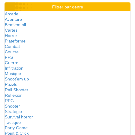
Filtrer par genre
Arcade
Aventure
Beat'em all
Cartes
Horror
Plateforme
Combat
Course
FPS
Guerre
Infiltration
Musique
Shoot'em up
Puzzle
Rail Shooter
Réflexion
RPG
Shooter
Stratégie
Survival horror
Tactique
Party Game
Point & Click