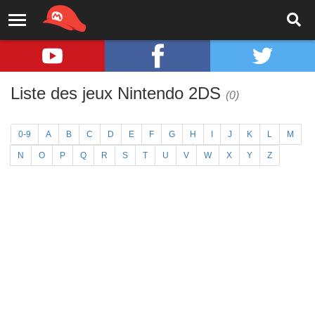
Liste des jeux Nintendo 2DS
(0)
0-9
A
B
C
D
E
F
G
H
I
J
K
L
M
N
O
P
Q
R
S
T
U
V
W
X
Y
Z