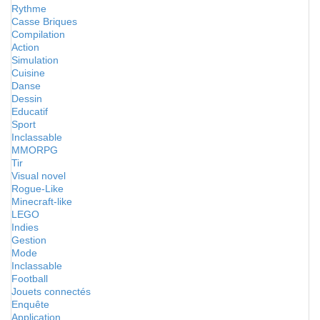
Rythme
Casse Briques
Compilation
Action
Simulation
Cuisine
Danse
Dessin
Educatif
Sport
Inclassable
MMORPG
Tir
Visual novel
Rogue-Like
Minecraft-like
LEGO
Indies
Gestion
Mode
Inclassable
Football
Jouets connectés
Enquête
Application