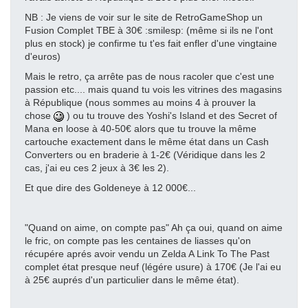
NB : Je viens de voir sur le site de RetroGameShop un
Fusion Complet TBE à 30€ :smilesp: (même si ils ne l'ont
plus en stock) je confirme tu t'es fait enfler d'une vingtaine
d'euros)
Mais le retro, ça arrête pas de nous racoler que c'est une
passion etc.... mais quand tu vois les vitrines des magasins
à République (nous sommes au moins 4 à prouver la
chose
) ou tu trouve des Yoshi's Island et des Secret of
Mana en loose à 40-50€ alors que tu trouve la même
cartouche exactement dans le même état dans un Cash
Converters ou en braderie à 1-2€ (Véridique dans les 2
cas, j'ai eu ces 2 jeux à 3€ les 2).
Et que dire des Goldeneye à 12 000€...
"Quand on aime, on compte pas" Ah ça oui, quand on aime
le fric, on compte pas les centaines de liasses qu'on
récupére aprés avoir vendu un Zelda A Link To The Past
complet état presque neuf (légére usure) à 170€ (Je l'ai eu
à 25€ auprés d'un particulier dans le même état).