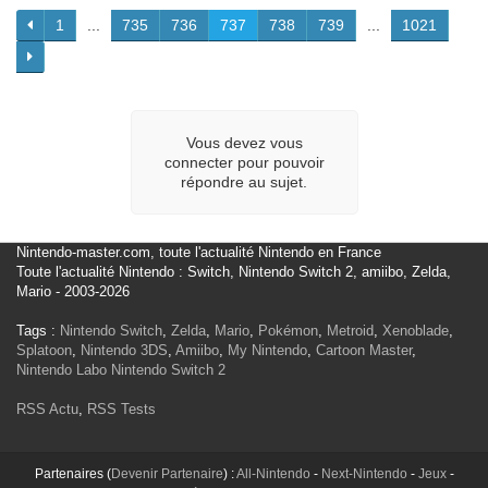
1
...
735
736
737
738
739
...
1021
Vous devez vous
connecter pour pouvoir
répondre au sujet.
Nintendo-master.com, toute l'actualité Nintendo en France
Toute l'actualité Nintendo : Switch, Nintendo Switch 2, amiibo, Zelda,
Mario - 2003-2026
Tags :
Nintendo Switch
,
Zelda
,
Mario
,
Pokémon
,
Metroid
,
Xenoblade
,
Splatoon
,
Nintendo 3DS
,
Amiibo
,
My Nintendo
,
Cartoon Master
,
Nintendo Labo
Nintendo Switch 2
RSS Actu
,
RSS Tests
Partenaires (
Devenir Partenaire
) :
All-Nintendo
-
Next-Nintendo
-
Jeux
-