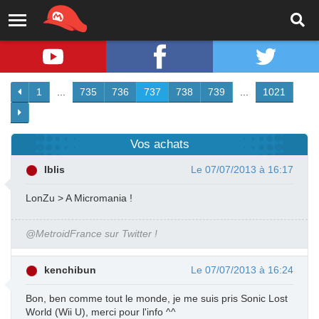
1
...
735
736
737
738
739
...
1021
Vos achats
Iblis
Le 07/07/2013 à 16:17
LonZu > A Micromania !
@MetroidFrance sur Twitter !
kenchibun
Le 07/07/2013 à 16:24
Bon, ben comme tout le monde, je me suis pris Sonic Lost
World (Wii U), merci pour l'info ^^