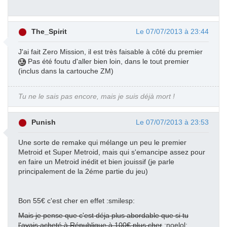
The_Spirit
Le 07/07/2013 à 23:44
J'ai fait Zero Mission, il est très faisable à côté du premier
Pas été foutu d'aller bien loin, dans le tout premier
(inclus dans la cartouche ZM)
Tu ne le sais pas encore, mais je suis déjà mort !
Punish
Le 07/07/2013 à 23:53
Une sorte de remake qui mélange un peu le premier
Metroid et Super Metroid, mais qui s'emancipe assez pour
en faire un Metroid inédit et bien jouissif (je parle
principalement de la 2éme partie du jeu)
Bon 55€ c'est cher en effet :smilesp:
Mais je pense que c'est déja plus abordable que si tu
l'avais acheté à République à 100€ plus cher
:noelol: