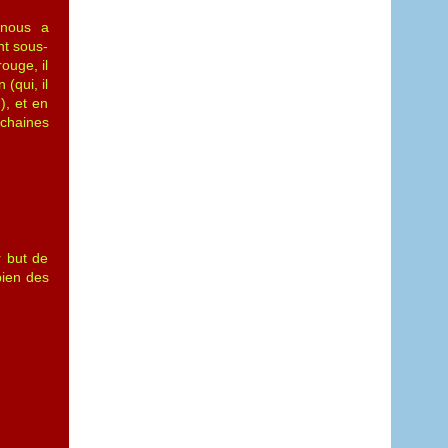
 nous a
nt sous-
ouge, il
(qui, il
), et en
 chaines
r but de
bien des