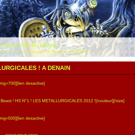
e de la folie du Punish
rond, il est ovale mon trou de BALLE !!!!!!!!!!!!!!!!!!!
URGICALES ! A DENAIN
img=700][lien desactive]
e Beast ! HS N°1 ! LES METALLURGICALES 2012 ![/couleur][/size]
img=500][lien desactive]