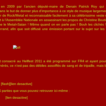
éé en 2009 par l’ancien député-maire de Denain Patrick Roy qui
ans le but de donner plus d’importance à ce style de musique largeme
 de Rock/Metal et reconnaissable facilement à sa célébrissime veste r
 à l’Assemblée Nationale en assassinant les propos de Christine Boutin 
 que le Metal=Satan ! Même quand on en parle pas ! Bouh les clichés !
terrand, afin que soit diffusé une émission portant sur le sujet sur les
nt consacré au Hellfest 2011 a été programmé sur FR4 et ayant pou
és, ce n’est pas des débiles assoiffés de sang et de tripaille, mais 
[flash][lien desactive]
parties que vous pouvez retrouver ici-même :
[lien desactive]