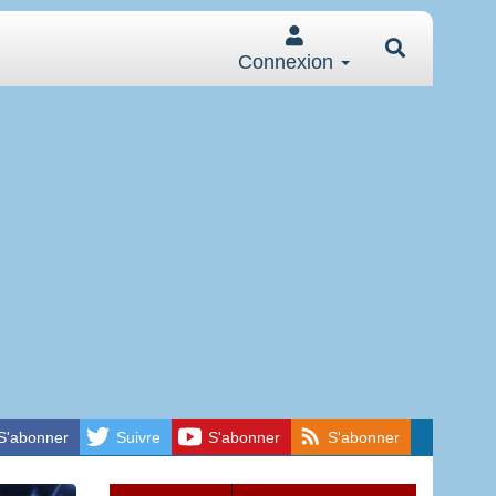
Connexion
S'abonner
Suivre
S'abonner
S'abonner