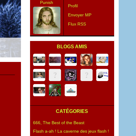
Punish
Profil
Envoyer MP
Flux RSS
BLOGS AMIS
CATÉGORIES
666, The Best of the Beast
Flash a-ah ! La caverne des jeux flash !