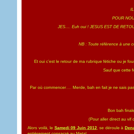
I
POUR NOU
JES…. Euh oui ! JESUS EST DE RETO
NB : Toute référence à une c
Et oui c’est le retour de ma rubrique fétiche ou je fo
Sauf que cette f
Par où commencer…. Merde, bah en fait je ne sais pas….
Bon bah final
(Pour aller direct au vif 
Alors voilà, le
Samedi 09 Juin 2012
, se déroule à
Den
entièrement consacré au Metal.