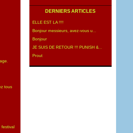
DERNIERS ARTICLES
ELLE EST LA !!!!
Bonjour messieurs, avez-vous u...
Bonjour
JE SUIS DE RETOUR !!! PUNISH &...
Prout
sage.
ez tous
festival