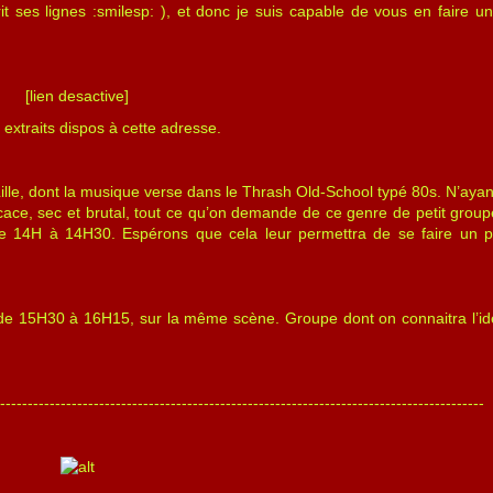
rit ses lignes :smilesp: ), et donc je suis capable de vous en faire un
[lien desactive]
extraits dispos à cette adresse.
ille, dont la musique verse dans le Thrash Old-School typé 80s. N’ayant
ce, sec et brutal, tout ce qu’on demande de ce genre de petit groupe
 de 14H à 14H30. Espérons que cela leur permettra de se faire un 
 de 15H30 à 16H15, sur la même scène. Groupe dont on connaitra l’ide
-----------------------------------------------------------------------------------------