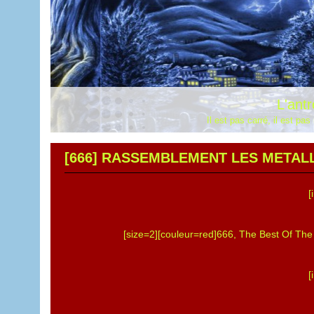
L'antr
Il est pas carré, il est pas 
[666] RASSEMBLEMENT LES METALL
[
[size=2][couleur=red]666, The Best Of Th
[