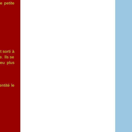
e petite
 sorti à
. Ils se
peu plus
ntité le