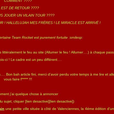
COMMENT ????
L EST DE RETOUR ????
S JOUER UN VILAIN TOUR ????
UR ! HALLELUJAH MES FRÉRES ! LE MIRACLE EST ARRIVÉ !
ertaine Team Rocket est purement fortuite :smilesp:
us littéralement le feu au site (Allumer le feu ! Allumer….) à chaque pas
ois-ci ! Le cadre est un peu différent….
 Bon bah article fini, merci d’avoir perdu votre temps à me lire et all
vous faire f***** !!!
ement j’ai quelque chose à annoncer
du sujet, cliquer [lien desactive][lien desactive])
ain
une petite ville située à côté de Valenciennes, la 4éme édition d’un 