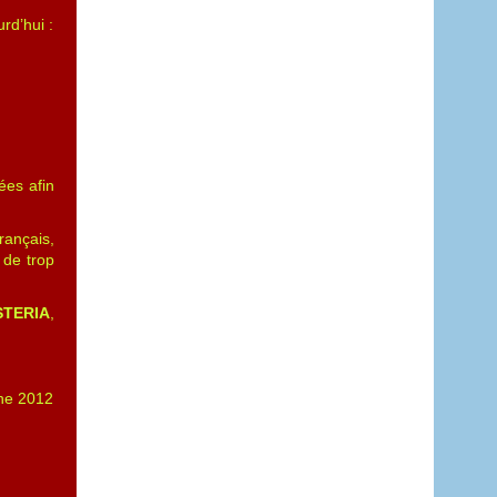
rd’hui :
ées afin
rançais,
 de trop
TERIA
,
iche 2012