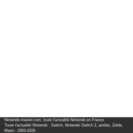
Nintendo-master.com, toute l'actualité Nintendo en France
Toute l'actualité Nintendo : Switch, Nintendo Switch 2, amiibo, Zelda,
Mario - 2003-2026