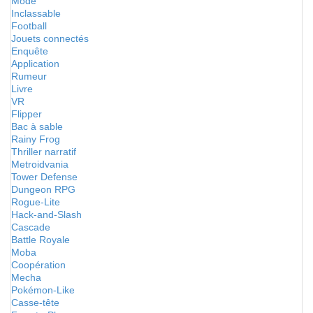
Mode
Inclassable
Football
Jouets connectés
Enquête
Application
Rumeur
Livre
VR
Flipper
Bac à sable
Rainy Frog
Thriller narratif
Metroidvania
Tower Defense
Dungeon RPG
Rogue-Lite
Hack-and-Slash
Cascade
Battle Royale
Moba
Coopération
Mecha
Pokémon-Like
Casse-tête