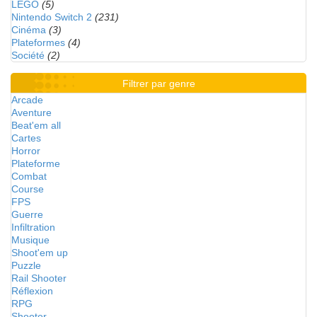
LEGO
(5)
Nintendo Switch 2
(231)
Cinéma
(3)
Plateformes
(4)
Société
(2)
Filtrer par genre
Arcade
Aventure
Beat'em all
Cartes
Horror
Plateforme
Combat
Course
FPS
Guerre
Infiltration
Musique
Shoot'em up
Puzzle
Rail Shooter
Réflexion
RPG
Shooter