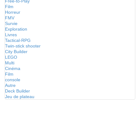
Free-to-Play
Film
Horreur
FMV
Survie
Exploration
Livres
Tactical-RPG
Twin-stick shooter
City Builder
LEGO
Multi
Cinéma
Film
console
Autre
Deck Builder
Jeu de plateau