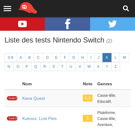
Liste des tests Nintendo Switch
(2)
0-9
A
B
C
D
E
F
G
H
I
J
K
L
M
N
O
P
Q
R
S
T
U
V
W
X
Y
Z
Nom
Note
Genres
Casse-tête,
6.5
Kana Quest
Switch
Educatif,
Plateforme,
5
Kukoos: Lost Pets
Switch
Casse-tête,
Aventure,