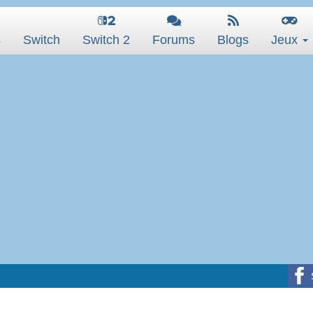
s
Switch
Switch 2
Forums
Blogs
Jeux