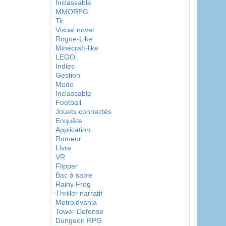
Inclassable
MMORPG
Tir
Visual novel
Rogue-Like
Minecraft-like
LEGO
Indies
Gestion
Mode
Inclassable
Football
Jouets connectés
Enquête
Application
Rumeur
Livre
VR
Flipper
Bac à sable
Rainy Frog
Thriller narratif
Metroidvania
Tower Defense
Dungeon RPG