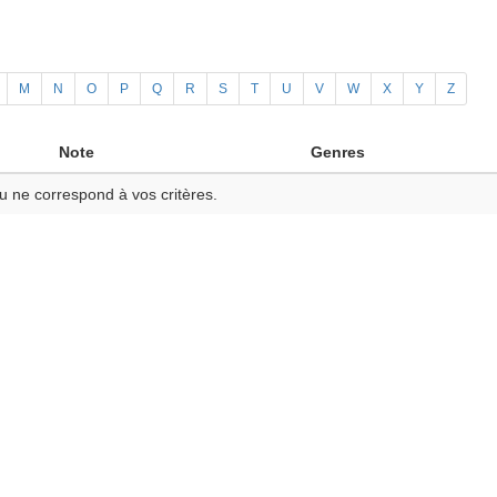
M
N
O
P
Q
R
S
T
U
V
W
X
Y
Z
Note
Genres
u ne correspond à vos critères.