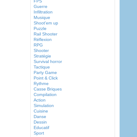
FPS
Guerre
Infiltration
Musique
Shoot'em up
Puzzle
Rail Shooter
Réflexion
RPG
Shooter
Stratégie
Survival horror
Tactique
Party Game
Point & Click
Rythme
Casse Briques
Compilation
Action
Simulation
Cuisine
Danse
Dessin
Educatif
Sport