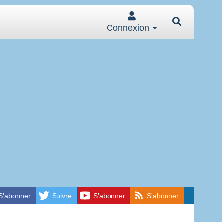
Connexion
S'abonner
Suivre
S'abonner
S'abonner