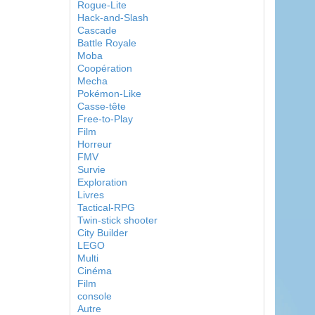
Rogue-Lite
Hack-and-Slash
Cascade
Battle Royale
Moba
Coopération
Mecha
Pokémon-Like
Casse-tête
Free-to-Play
Film
Horreur
FMV
Survie
Exploration
Livres
Tactical-RPG
Twin-stick shooter
City Builder
LEGO
Multi
Cinéma
Film
console
Autre