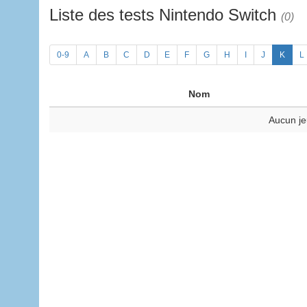
Liste des tests Nintendo Switch
(0)
0-9
A
B
C
D
E
F
G
H
I
J
K
L
Nom
Aucun je