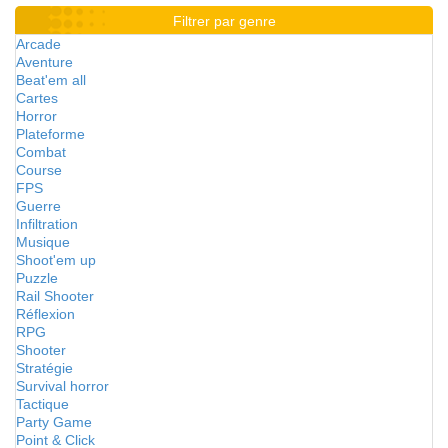
Filtrer par genre
Arcade
Aventure
Beat'em all
Cartes
Horror
Plateforme
Combat
Course
FPS
Guerre
Infiltration
Musique
Shoot'em up
Puzzle
Rail Shooter
Réflexion
RPG
Shooter
Stratégie
Survival horror
Tactique
Party Game
Point & Click