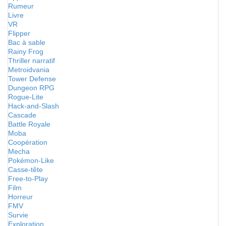
Rumeur
Livre
VR
Flipper
Bac à sable
Rainy Frog
Thriller narratif
Metroidvania
Tower Defense
Dungeon RPG
Rogue-Lite
Hack-and-Slash
Cascade
Battle Royale
Moba
Coopération
Mecha
Pokémon-Like
Casse-tête
Free-to-Play
Film
Horreur
FMV
Survie
Exploration