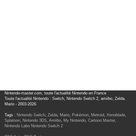
Nintendo-master.com, toute l'actualité Nintendo en France
Toute l'actualité Nintendo : Switch, Nintendo Switch 2, amiibo, Zelda,
Mario - 2003-2026
Tags :
Nintendo Switch
,
Zelda
,
Mario
,
Pokémon
,
Metroid
,
Xenoblade
,
Splatoon
,
Nintendo 3DS
,
Amiibo
,
My Nintendo
,
Cartoon Master
,
Nintendo Labo
Nintendo Switch 2