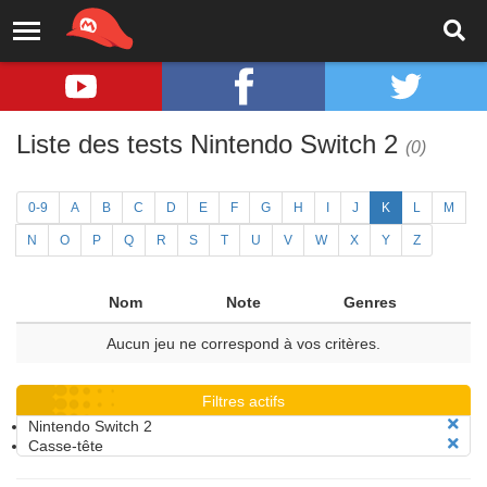
Liste des tests Nintendo Switch 2
(0)
0-9
A
B
C
D
E
F
G
H
I
J
K
L
M
N
O
P
Q
R
S
T
U
V
W
X
Y
Z
Nom
Note
Genres
Aucun jeu ne correspond à vos critères.
Filtres actifs
Nintendo Switch 2
Casse-tête