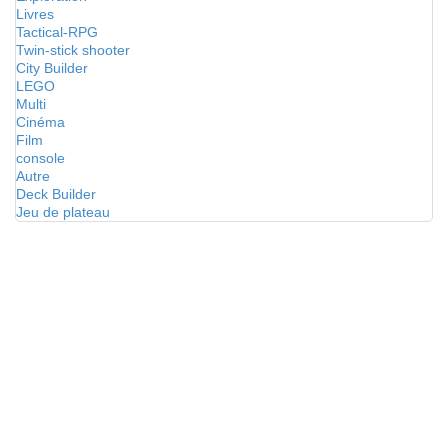
Livres
Tactical-RPG
Twin-stick shooter
City Builder
LEGO
Multi
Cinéma
Film
console
Autre
Deck Builder
Jeu de plateau