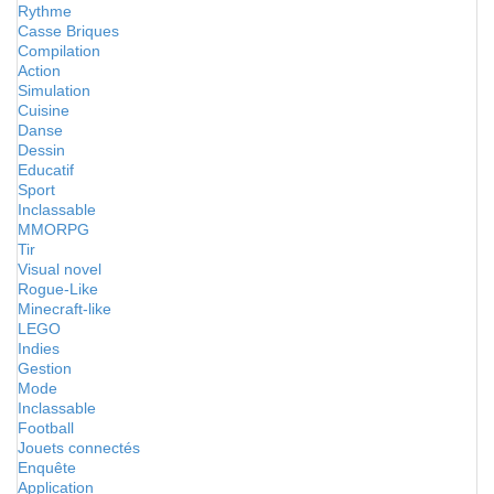
Rythme
Casse Briques
Compilation
Action
Simulation
Cuisine
Danse
Dessin
Educatif
Sport
Inclassable
MMORPG
Tir
Visual novel
Rogue-Like
Minecraft-like
LEGO
Indies
Gestion
Mode
Inclassable
Football
Jouets connectés
Enquête
Application